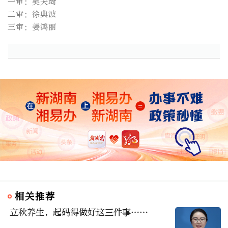
一审：吴天琦
二审：徐典波
三审：姜鸿丽
相关推荐
立秋养生，起码得做好这三件事……