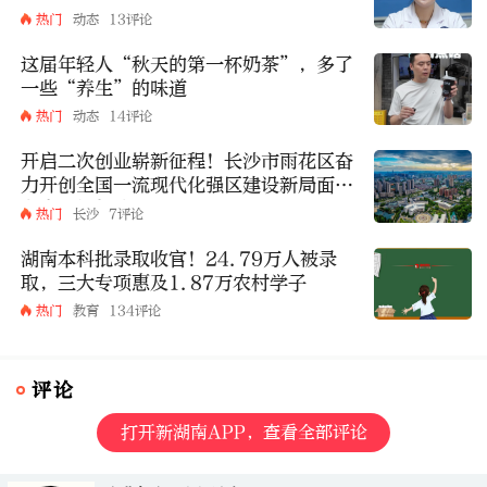
热门
动态
13评论
这届年轻人“秋天的第一杯奶茶”，多了
一些“养生”的味道
热门
动态
14评论
开启二次创业崭新征程！长沙市雨花区奋
力开创全国一流现代化强区建设新局面丨
湖南日报特稿
热门
长沙
7评论
湖南本科批录取收官！24.79万人被录
取，三大专项惠及1.87万农村学子
热门
教育
134评论
评论
打开新湖南APP，查看全部评论