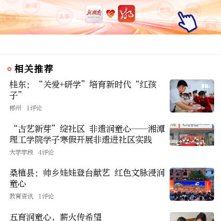
相关推荐
桂东：“关爱+研学”培育新时代“红孩
子”
郴州
1评论
“古艺新芽”绽社区 非遗润童心——湘潭
理工学院学子寒假开展非遗进社区实践
大学学段
4评论
桑植县：帅乡娃娃登台献艺 红色文脉浸润
童心
教育资讯
1评论
五育润童心，薪火传希望