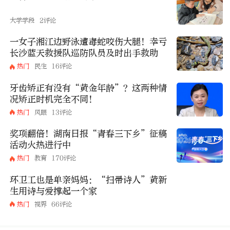
大学学段
2评论
一女子湘江边野泳遭毒蛇咬伤大腿！幸亏
长沙蓝天救援队巡防队员及时出手救助
热门
民生
16评论
牙齿矫正有没有“黄金年龄”？这两种情
况矫正时机完全不同！
热门
风眼
13评论
奖项翻倍！湖南日报“青春三下乡”征稿
活动火热进行中
热门
教育
170评论
环卫工也是单亲妈妈：“扫帚诗人”黄新
生用诗与爱撑起一个家
热门
视界
66评论