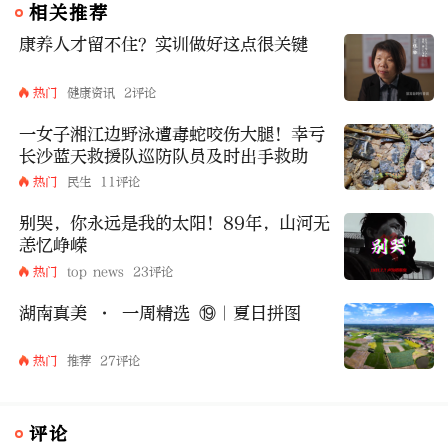
相关推荐
康养人才留不住？实训做好这点很关键
热门
健康资讯
2评论
一女子湘江边野泳遭毒蛇咬伤大腿！幸亏
长沙蓝天救援队巡防队员及时出手救助
热门
民生
11评论
别哭，你永远是我的太阳！89年，山河无
恙忆峥嵘
热门
top news
23评论
湖南真美 · 一周精选 ⑲｜夏日拼图
热门
推荐
27评论
评论