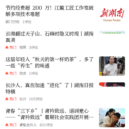
节约经费超 200 万！江麓工匠工作室破
解多项技术难题
部门行动
1评论
云海翻过天子山，石峰时隐又时现丨湖南
真美
热门
视界
3评论
这届年轻人“秋天的第一杯奶茶”，多了
一些“养生”的味道
热门
动态
1评论
长沙人，真在加速“进化”了丨湖南日报
特稿
热门
长沙
105评论
青春“三下乡”丨青衿致远，语润童心
——“青衿致远”暑期社会实践团开展普
及普通话公益课堂
热门
青春合伙人
401评论