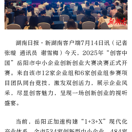
湖南日报
·
新湖南客户端
7
月
14
日讯（记者
张璇
通讯员
谢雪梅）今天，
2025
年
“
创客中
国
”
岳阳市中小企业创新创业大赛决赛正式开
赛。来自该市
12
家企业组和
6
家创业组参赛项
目团队同台竞技，激发双创活力，展示企业风
采，尽显创客魅力，呈现一场创新创业的视听
盛宴。
当前，岳阳正加速构建
“1+3+X”
现代化
产业体系，全市
534
家创新型中小企业、
484
家