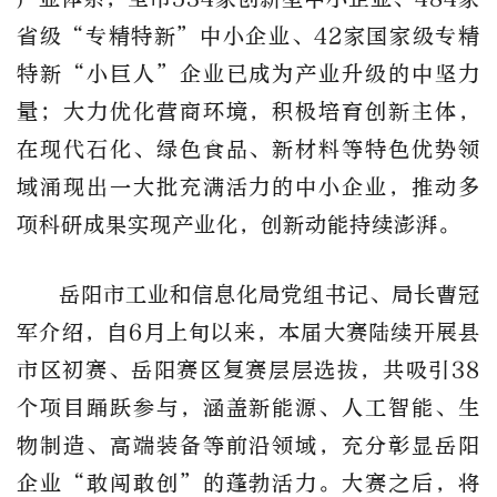
省级
“
专精特新
”
中小企业、
42
家国家级专精
特新
“
小巨人
”
企业已成为产业升级的中坚力
量；大力优化营商环境，积极培育创新主体，
在现代石化、绿色食品、新材料等特色优势领
域涌现出一大批充满活力的中小企业，推动多
项科研成果实现产业化，创新动能持续澎湃。
岳阳市工业和信息化局党组书记、局长曹冠
军介绍，自
6
月上旬以来，本届大赛陆续开展县
市区初赛、岳阳赛区复赛层层选拔，共吸引
38
个项目踊跃参与，涵盖新能源、人工智能、生
物制造、高端装备等前沿领域，充分彰显岳阳
企业
“
敢闯敢创
”
的蓬勃活力。大赛之后，将