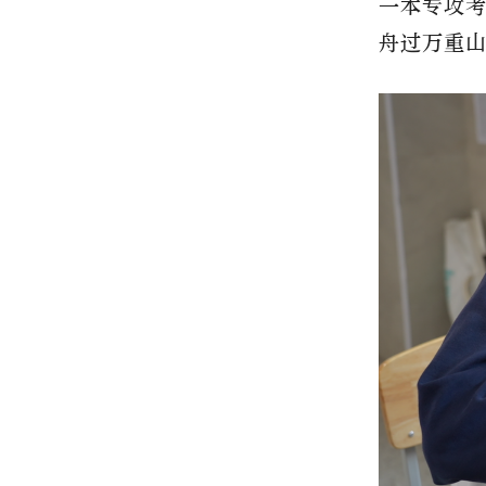
一本专攻考
舟过万重