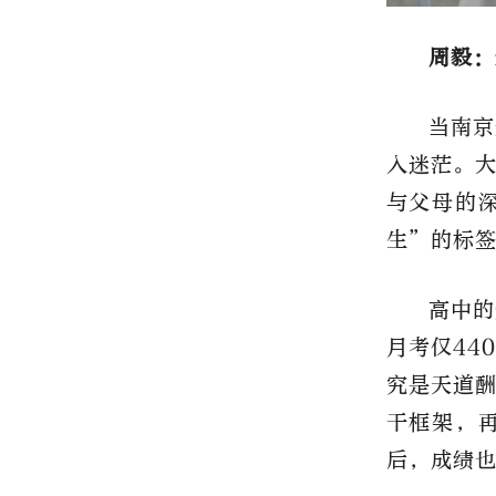
周毅：
当南京
入迷茫。
与父母的
生”的标
高中的
月考仅44
究是天道
干框架，
后，成绩