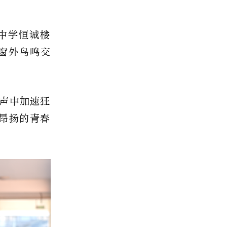
中学恒诚楼
窗外鸟鸣交
声中加速狂
组昂扬的青春