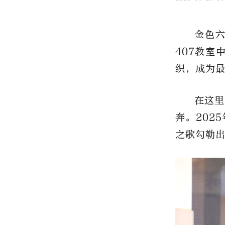
金色
407教
织，成为
在这里
奔。202
之歌勾勒