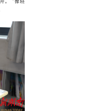
爬升。“像轻
。