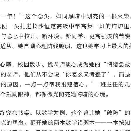
来一年！”这个念头，如同黑暗中划亮的一根火柴
她便一头扎进长沙恒定高级中学高复一班的熔炉里
生与忐忑中拉开。新环境、新同学、更高强度的节奏
所适从。她自嘲心理防线脆弱，这也她学习上最大的
心魔，校园散步、找老师谈心成为她的“情绪急救
们的老师，他们从不会说‘你怎么又考差了’，而是
误的原因，一点一点帮我重建信心。” 班主任的几
一个鼓励眼神，都像微光照亮她晦暗的心境。
终究在书桌。以数学为例，这个曾让她“破防”的
攻克的堡垒。翻开她的两本数学错题本——一本按知