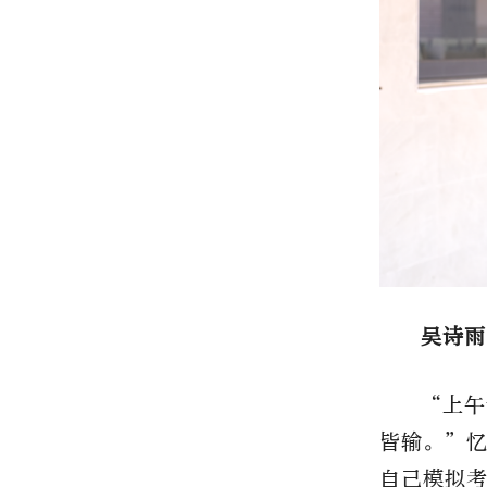
吴诗雨
“上午
皆输。”
自己模拟