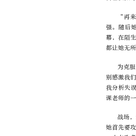
“再
强。随后
幕，在陌
都让她无
为克服
别感激我
我分析失
课老师的
战场，
她首先要