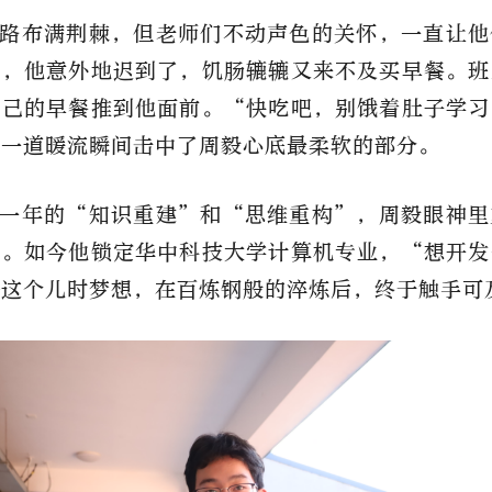
路布满荆棘，但老师们不动声色的关怀，一直让他
习，他意外地迟到了，饥肠辘辘又来不及买早餐。班
自己的早餐推到他面前。“快吃吧，别饿着肚子学习
像一道暖流瞬间击中了周毅心底最柔软的部分。
一年的“知识重建”和“思维重构”，周毅眼神里
芒。如今他锁定华中科技大学计算机专业，“想开发
—这个儿时梦想，在百炼钢般的淬炼后，终于触手可