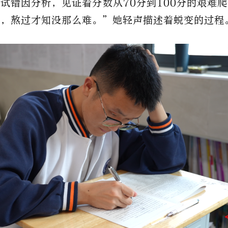
试错因分析，见证着分数从70分到100分的艰难
山，熬过才知没那么难。”她轻声描述着蜕变的过程