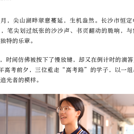
六月，尖山湖畔翠意蔓延，生机盎然。长沙市恒定
室中，笔尖划过纸张的沙沙声、书页翻动的脆响，与
最独特的乐章。
，时间仿佛被按下了慢放键，却又在倒计时的滴答
5年高考前夕，三位重走“高考路”的学子，以一
出追光者的模样。