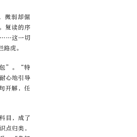
，微弱却倔
。复读的序
……这一切
拦路虎。
包”。“特
耐心地引导
句开解，任
科目，成了
识点归类，