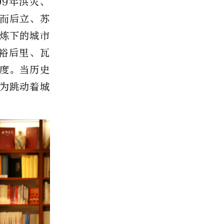
99年洪灾、
破而后立、苏
炼下的城市
、裕后里、瓦
度。当历史
为跳动着城
。