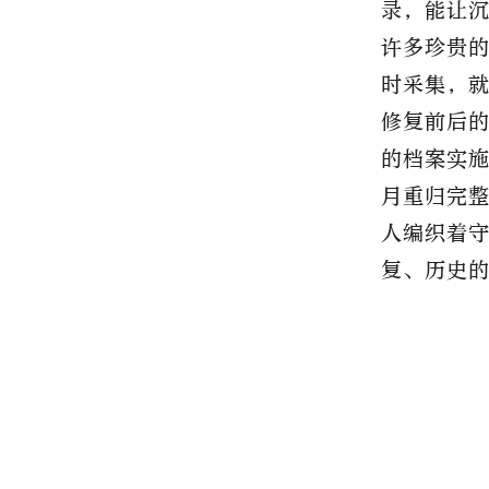
录，能让
许多珍贵
时采集，
修复前后
的档案实
月重归完
人编织着
复、历史