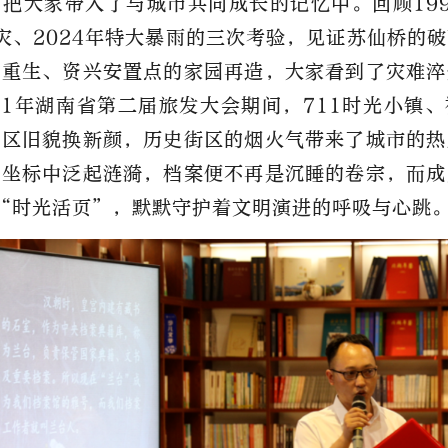
把大家带入了与城市共同成长的记忆中。回顾19
灾
、2024年特大暴雨的三次考验，见证苏仙桥的
脉重生、资兴安置点的家园再造，大家看到了灾难淬
21年湖南省第二届旅发大会期间，711时光小镇
街区旧貌换新颜，历史街区的烟火气带来了城市的热
实坐标中泛起涟漪，档案便不再是沉睡的卷宗，而成
“时光活页”，默默守护着文明演进的呼吸与心跳