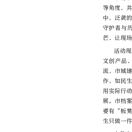
等角度，
中，泛黄
守护者与
芒，让现
活动现
文创产品
流，市城
作，如民
用实际行
展。市档
要有“板
生只做一