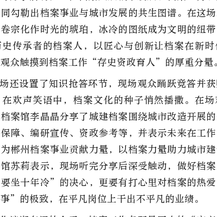
共同勾勒出档案事业与城市发展的共生图谱。在这场
的卷宗化作时光的琥珀，冰冷的图纸成为文明的纽带
历史传承者的档案人，以匠心与创新让档案在新时
场观众触摸到档案工作“存史资政育人”的厚重分量
场还设置了知识抢答环节，现场观众踊跃竞答并获
，在欢声笑语中，档案文化的种子悄然播撒。在场
建档案馆李晶晶分享了城建档案围绕城市改造开展的
生保障、编研宣传、资政参考等，并表示未来在工作
动为郴州档案事业贡献力量，以档案力量助力城市建
案馆苏莉表示，现场听完分享后深受触动，
做好
档案
凳要坐十年冷”的决心，更要有打心里对档案的热爱
件事
”
的极致
，在平凡岗位上干出不平凡的业绩
。