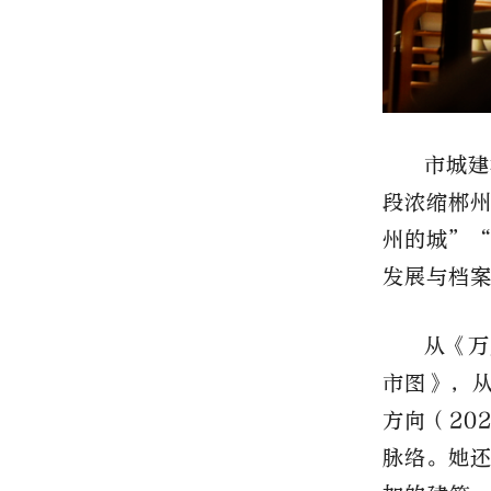
市城建
段浓缩郴
州的城”
发展与档
从《万
市图》，从
方向（20
脉络。她