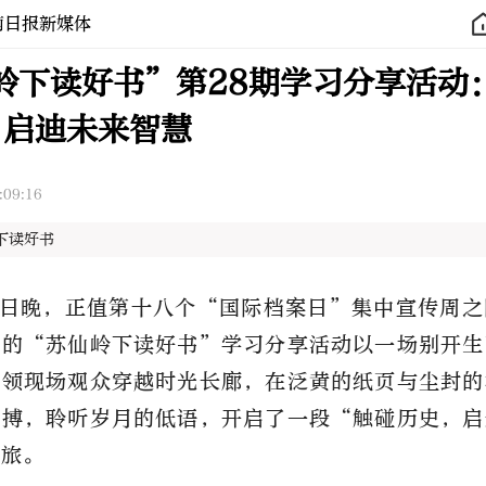
南日报新媒体
岭下读好书”第28期学习分享活动
 启迪未来智慧
:09:16
下读好书
1日晚，正值第十八个“
国际档案日
”集中宣传周之
办的“苏仙岭下读好书”学习分享活动以一场别开生
带领现场观众穿越时光长廊，在泛黄的纸页与尘封的
脉搏，聆听岁月的低语，开启了一段“触碰历史，启
之旅。