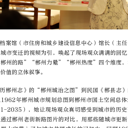
档案馆（市住房和城乡建设信息中心）馆长（主任
州城市变迁的视频为引，唤起了现场观众满满的回忆
“郴州的路”“郴州力量”“郴州热度”四个维度，
案价值的立体叙事。
历郴州志》的“郴州城治之图”到民国《郴县志》
1962年郴州城市规划总图到郴州市国土空间总
21-2035），她让现场观众真切感受到城市的历
还通过郴州老街新路图片的对比，用那些随城市更新