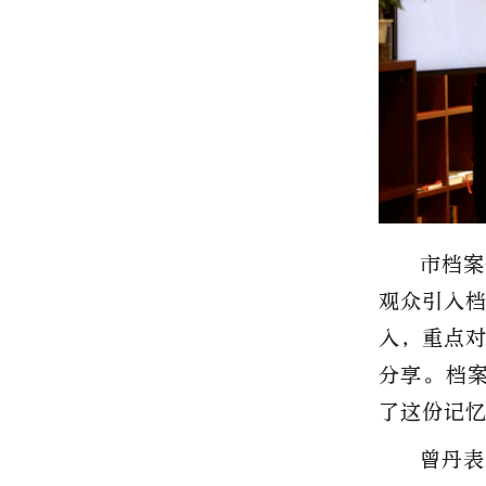
市档案
观众引入
入，重点
分享。档
了这份记
曾丹表