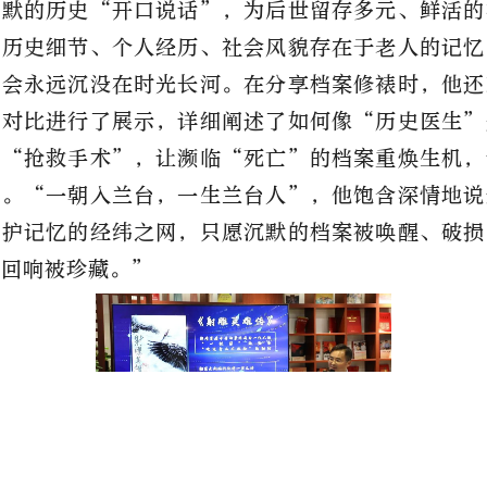
沉默的历史“开口说话”，为后世留存多元、鲜活的
的历史细节、个人经历、社会风貌存在于老人的记忆
就会永远沉没在时光长河。在分享档案修裱时，他还
的对比进行了展示，详细阐述了如何像“历史医生”
施“抢救手术”，让濒临“死亡”的档案重焕生机，
整。“一朝入兰台，一生兰台人”，他饱含深情地说
守护记忆的经纬之网，只愿沉默的档案被唤醒、破损
的回响被珍藏。”