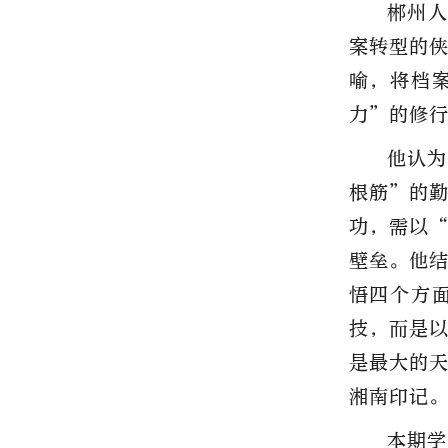
郴州人
案转型的
喻，将档
力”的修
他认为
根筋”的
功，需以
壁垒。他
悟四个方
技，而是
是最大的
湘南印记
本期学