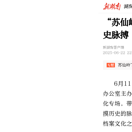
湖
“苏仙
史脉搏
新湖南客户端
2025-06-22 22
苏仙岭
6月1
办公室主
化专场，
摸历史的
档案文化