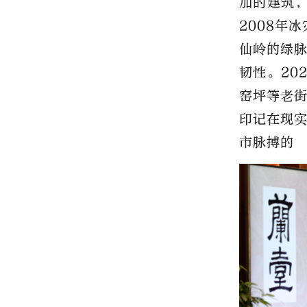
加的建筑，
2008年
冰
仙岭的绿
韧性。20
窑坪等老
印记在现
市脉搏的 