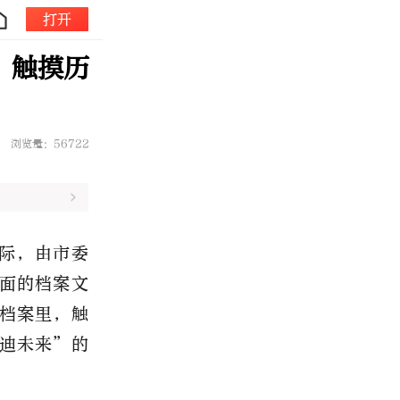
打开
：触摸历
浏览量：56722
际，由市委
面的档案文
档案里，触
迪未来”的