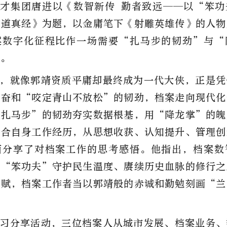
才集团唐进以《数智新传 勤者致远——以“笨功
侠道真经》为题，以金庸笔下《射雕英雄传》的人物
案数字化征程比作一场需要“扎马步的韧劲”与“
行。
，就像郭靖资质平庸却最终成为一代大侠，正是凭
勤奋和“咬定青山不放松”的韧劲，档案走向现代化
“扎马步”的韧劲夯实数据根基，用“降龙掌”的魄
结合自身工作经历，从思想收获、认知提升、管理创
面分享了对档案工作的思考感悟。他指出，档案数
以“笨功夫”守护民生温度、赓续历史血脉的修行之
天赋，档案工作者当以郭靖般的赤诚和勤勉刻画“兰
。
习分享活动，三位档案人从城市发展、档案业务、