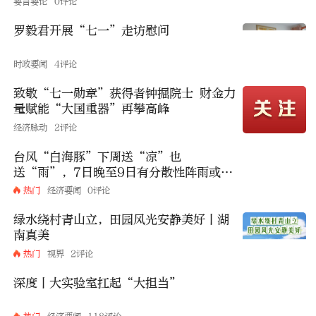
要言要论
0评论
罗毅君开展“七一”走访慰问
时政要闻
4评论
致敬“七一勋章”获得者钟掘院士 财金力
量赋能“大国重器”再攀高峰
经济脉动
2评论
台风“白海豚”下周送“凉”也
送“雨”，7日晚至9日有分散性阵雨或雷
阵雨
热门
经济要闻
0评论
绿水绕村青山立，田园风光安静美好丨湖
南真美
热门
视界
2评论
深度丨大实验室扛起“大担当”