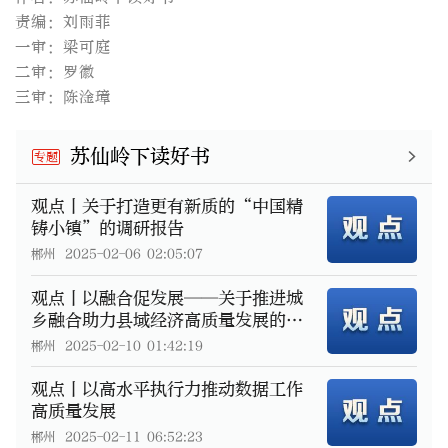
责编：刘雨菲
一审：梁可庭
二审：罗徽
三审：陈淦璋
苏仙岭下读好书
专题
观点丨关于打造更有新质的“中国精
铸小镇”的调研报告
郴州
2025-02-06 02:05:07
观点丨以融合促发展——关于推进城
乡融合助力县域经济高质量发展的思
考
郴州
2025-02-10 01:42:19
观点丨以高水平执行力推动数据工作
高质量发展
郴州
2025-02-11 06:52:23