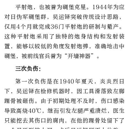
平射炮，也被誉为碉堡克星。1944年为应
对日伪军碉堡群，吴运铎突破传统设计思路，
仅用4个月就完成36门平射炮的研制与量产。
这种平射炮采用了独特的炮身结构和发射装
置，能够以较低的角度发射炮弹，准确地击中
碉堡，被前线官兵誉为“开墙神器”。
三次负伤：
第一次负伤是在1940年夏天，炎炎烈日
下，吴运铎在检修机器时，因工具滑落致左脚
踝骨被砸伤。由于初期处理不及时，伤口感染
导致高烧40℃，继而引发左腿严重溃烂，医生
只能挖去其伤口的腐肉，在他的踝骨处留下了