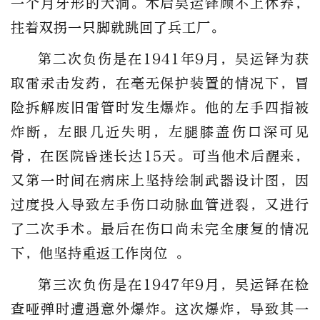
一个月牙形的大洞。术后吴运铎顾不上休养，
拄着双拐一只脚就跳回了兵工厂。
第二次负伤是在1941年9月，吴运铎为获
取雷汞击发药，在毫无保护装置的情况下，冒
险拆解废旧雷管时发生爆炸。他的左手四指被
炸断，左眼几近失明，左腿膝盖伤口深可见
骨，在医院昏迷长达15天。可当他术后醒来，
又第一时间在病床上坚持绘制武器设计图，因
过度投入导致左手伤口动脉血管迸裂，又进行
了二次手术。最后在伤口尚未完全康复的情况
下，他坚持重返工作岗位 。
第三次负伤是在1947年9月，吴运铎在检
查哑弹时遭遇意外爆炸。这次爆炸，导致其一