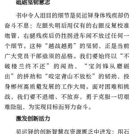
砥砺坚韧意志
书中令人泪目的细节是吴运铎身体残疾却仍
奋斗不息：左眼失明后用仅有的右眼反复校准
炮管，右腿残疾后仍拄拐进车间不放过任何一
个细节。这种“越战越勇”的坚韧，正是当前
广大党员干部亟须的品格。我们要始终以“不
破楼兰终不还”的闯劲，“宝剑锋从磨砺
出”的拼劲和“咬定青山不放松”的韧劲，投
身郴州高质量发展的工作大局。面对困难和挑
战，我们要不退缩、不放弃，勇于克服一切艰
难险阻，为实现目标而努力奋斗。
激发创新活力
吴运铎的创新智慧在资源匮乏中迸发：用石