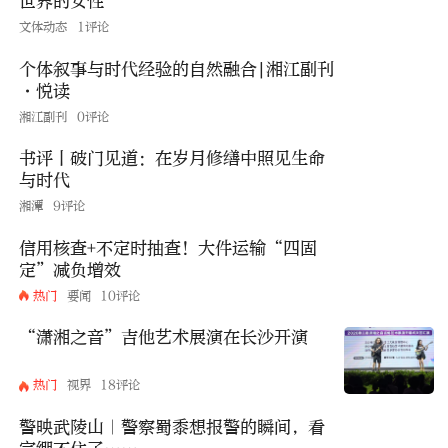
世界的女性
文体动态
1评论
个体叙事与时代经验的自然融合|湘江副刊
·悦读
湘江副刊
0评论
书评丨破门见道：在岁月修缮中照见生命
与时代
湘潭
9评论
信用核查+不定时抽查！大件运输“四固
定”减负增效
热门
要闻
10评论
“潇湘之音”吉他艺术展演在长沙开演
热门
视界
18评论
警映武陵山｜警察蜀黍想报警的瞬间，看