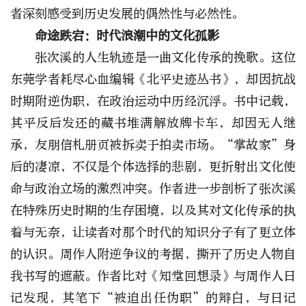
者深刻感受到历史发展的偶然性与必然性。
命途跌宕：
时代浪潮中的文化孤影
张次溪的人生轨迹是一曲文化传承的挽歌。这位
东莞学者耗尽心血编辑《北平史迹丛书》，却因抗战
时期附逆伪职，在政治运动中历经沉浮。书中记载，
其平反后发还的藏书堆满解放牌卡车，却因无人继
承，友朋信札册页被拆卖于拍卖市场。“掌故家”身
后的凄凉，不仅是个体选择的悲剧，更折射出文化使
命与政治立场的激烈冲突。作者进一步剖析了张次溪
在特殊历史时期的生存困境，以及其对文化传承的执
着与无奈，让读者对那个时代的知识分子有了更立体
的认识。周作人附逆争议的考据，撕开了历史人物自
我书写的遮蔽。作者比对《知堂回想录》与周作人日
记发现，其笔下“被迫出任伪职”的辩白，与日记