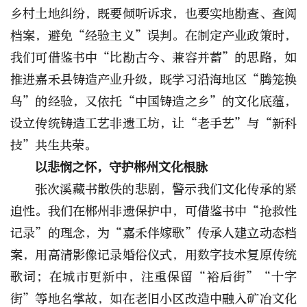
乡村土地纠纷，既要倾听诉求，也要实地勘查、查阅
档案，避免“经验主义”误判。在制定产业政策时，
我们可借鉴书中“比勘古今、兼容并蓄”的思路，如
推进嘉禾县铸造产业升级，既学习沿海地区“腾笼换
鸟”的经验，又依托“中国铸造之乡”的文化底蕴，
设立传统铸造工艺非遗工坊，让“老手艺”与“新科
技”共生共荣。
以悲悯之怀，守护郴州文化根脉
张次溪藏书散佚的悲剧，警示我们文化传承的紧
迫性。我们在郴州非遗保护中，可借鉴书中“抢救性
记录”的理念，为“嘉禾伴嫁歌”传承人建立动态档
案，用高清影像记录婚俗仪式，用数字技术复原传统
歌词；在城市更新中，注重保留“裕后街”“十字
街”等地名掌故，如在老旧小区改造中融入矿冶文化