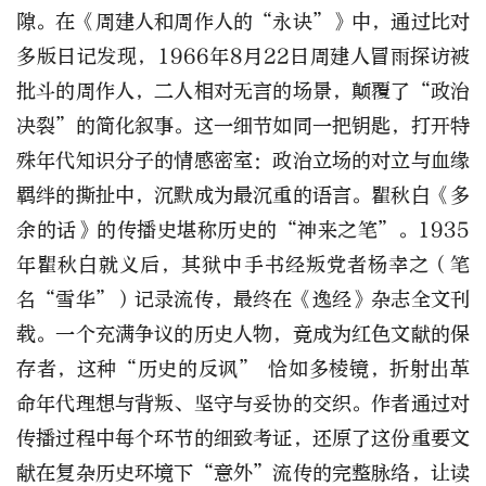
隙。在《周建人和周作人的“永诀”》中，通过比对
多版日记发现，1966年8月22日周建人冒雨探访被
批斗的周作人，二人相对无言的场景，颠覆了“政治
决裂”的简化叙事。这一细节如同一把钥匙，打开特
殊年代知识分子的情感密室：政治立场的对立与血缘
羁绊的撕扯中，沉默成为最沉重的语言。瞿秋白《多
余的话》的传播史堪称历史的“神来之笔”。1935
年瞿秋白就义后，其狱中手书经叛党者杨幸之（笔
名“雪华”）记录流传，最终在《逸经》杂志全文刊
载。一个充满争议的历史人物，竟成为红色文献的保
存者，这种“历史的反讽” 恰如多棱镜，折射出革
命年代理想与背叛、坚守与妥协的交织。作者通过对
传播过程中每个环节的细致考证，还原了这份重要文
献在复杂历史环境下“意外”流传的完整脉络，让读