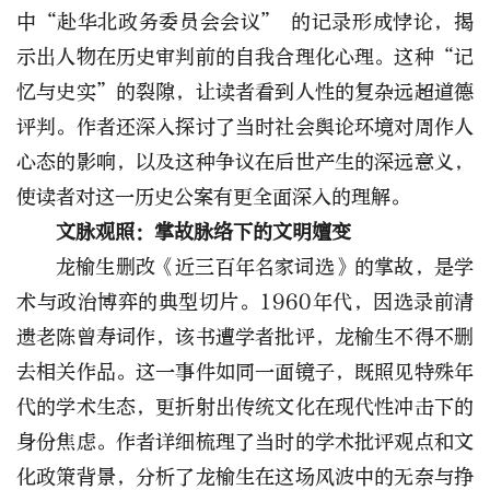
中“赴华北政务委员会会议” 的记录形成悖论，揭
示出人物在历史审判前的自我合理化心理。这种“记
忆与史实”的裂隙，让读者看到人性的复杂远超道德
评判。作者还深入探讨了当时社会舆论环境对周作人
心态的影响，以及这种争议在后世产生的深远意义，
使读者对这一历史公案有更全面深入的理解。
文脉观照：
掌故脉络下的文明嬗变
龙榆生删改《近三百年名家词选》的掌故，是学
术与政治博弈的典型切片。1960年代，因选录前清
遗老陈曾寿词作，该书遭学者批评，龙榆生不得不删
去相关作品。这一事件如同一面镜子，既照见特殊年
代的学术生态，更折射出传统文化在现代性冲击下的
身份焦虑。作者详细梳理了当时的学术批评观点和文
化政策背景，分析了龙榆生在这场风波中的无奈与挣