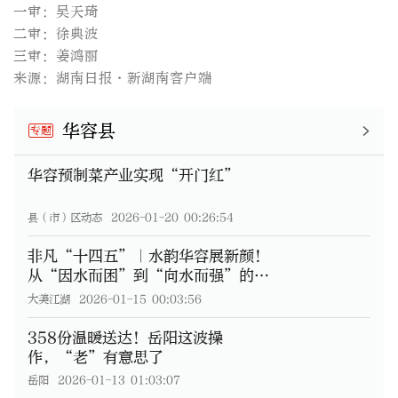
一审：吴天琦
二审：徐典波
三审：姜鸿丽
来源：湖南日报·新湖南客户端
华容县
专题
华容预制菜产业实现“开门红”
县（市）区动态
2026-01-20 00:26:54
非凡“十四五”｜水韵华容展新颜！
从“因水而困”到“向水而强”的高
质量发展跃迁@湖南日报
大美江湖
2026-01-15 00:03:56
358份温暖送达！岳阳这波操
作，“老”有意思了
岳阳
2026-01-13 01:03:07