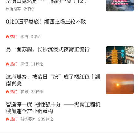
岳衡山竟然是……|湘约一夏（12）
旅游推荐
2评论
0比0逼平娄底！湘西主场三轮不败
热门
湘西
3评论
另一面苏醒，长沙沉浸式夜游正流行
热门
深读
11评论
这座瑶寨，被落日“泼”成了橘红色丨湖
南真美
热门
视界
22评论
智造深一度 韧性强十分 ——湖南工程机
械加速全产业链重构
热门
经济要闻
239评论