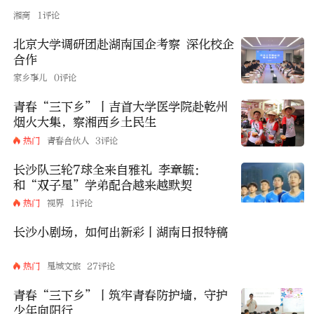
湘商
1评论
北京大学调研团赴湖南国企考察 深化校企
合作
家乡事儿
0评论
青春“三下乡”丨吉首大学医学院赴乾州
烟火大集，察湘西乡土民生
热门
青春合伙人
3评论
长沙队三轮7球全来自雅礼 李章毓：
和“双子星”学弟配合越来越默契
热门
视界
1评论
长沙小剧场，如何出新彩丨湖南日报特稿
热门
星城文旅
27评论
青春“三下乡”丨筑牢青春防护墙，守护
少年向阳行