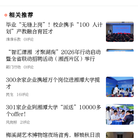
相关推荐
毕业“无缝上岗”！校企携手“100 人计
划”产教融合育匠才
津津乐教
0评论
“智汇潇湘 才聚湖南”2026年行动启动
暨全省联动招聘活动（湘西片区）举行
部门行动
0评论
300余家企业携超万个岗位进湘潭大学揽
才
民生
16评论
301家企业到湘潭大学“派送”10000多
个offer！
风向标
2评论
梅溪湖艺术博物馆夜场首秀，解锁秋日浪