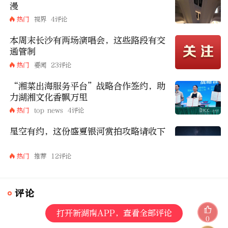
漫
热门
视界
4评论
本周末长沙有两场演唱会，这些路段有交
通管制
热门
要闻
23评论
“湘菜出海服务平台”战略合作签约，助
力湖湘文化香飘万里
热门
top news
4评论
星空有约，这份盛夏银河赏拍攻略请收下
热门
推荐
12评论
评论
打开新湖南APP，查看全部评论
0