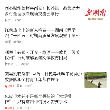
同心赋能绘振兴画卷！长沙统一战线助力
乡村全面振兴现场交流会举行
长沙
1评论
红色热土上的育人答卷——湖南工程学
院“十四五”时期高质量发展观察丨湖南
日报
湘潭
3评论
观察丨破锁·开卷·燎原——攸县“阅美
攸州”行动破解县域阅读教育困局
教育资讯
12评论
因突发强降雨 吉首一村民寻找鸭子被冲走
救援队和全村青壮年都在搜寻
热门
要闻
4评论
包皮手术并不是每个男孩的“常规操
作”！只有这四种情况才需要手术
热门
风眼
6评论