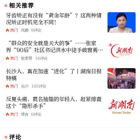
相关推荐
牙齿矫正有没有“黄金年龄”？这两种情
况矫正时机完全不同！
热门
风眼
9评论
“群众的安全就是天大的事”——张家
界“90后”社区书记洪水中徒手破窗勇救
被困老人
热门
张家界
16评论
长沙人，真在加速“进化”了丨湖南日报
特稿
热门
长沙
105评论
反复头痛、莫名抽搐的年轻人，赶紧排查
这个“隐形杀手”
热门
综合
0评论
评论