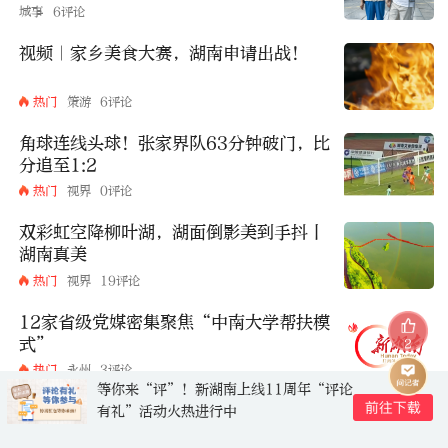
城事
6评论
视频｜家乡美食大赛，湖南申请出战！
热门
策游
6评论
角球连线头球！张家界队63分钟破门，比
分追至1:2
热门
视界
0评论
双彩虹空降柳叶湖，湖面倒影美到手抖丨
湖南真美
热门
视界
19评论
12家省级党媒密集聚焦“中南大学帮扶模
式”
2
热门
永州
3评论
等你来“评”！新湖南上线11周年“评论
有礼”活动火热进行中
评论