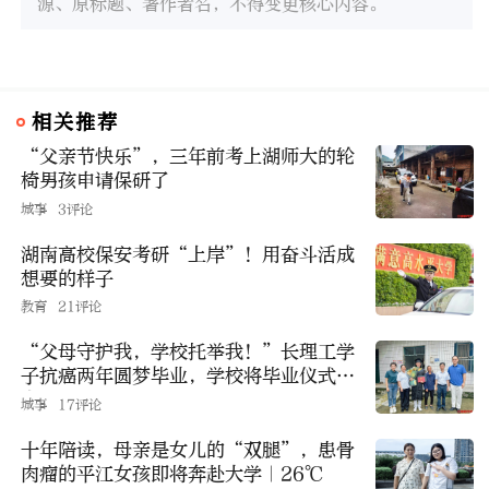
源、原标题、著作者名，不得变更核心内容。
相关推荐
“父亲节快乐”，三年前考上湖师大的轮
椅男孩申请保研了
城事
3评论
湖南高校保安考研“上岸”！用奋斗活成
想要的样子
教育
21评论
“父母守护我，学校托举我！”长理工学
子抗癌两年圆梦毕业，学校将毕业仪式送
上门
城事
17评论
十年陪读，母亲是女儿的“双腿”，患骨
肉瘤的平江女孩即将奔赴大学｜26℃