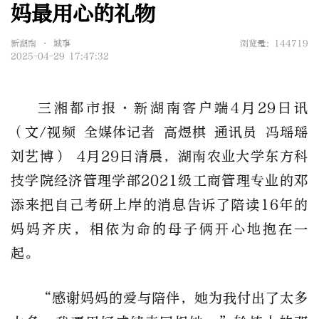
妈最用心的礼物
新湖南 • 城事
浏览量：144719
2025-04-29 17:47:32
三湘都市报·新湖南客户端4月29日讯
（文/视频 全媒体记者 高煜棋 通讯员 冯瑶瑶
刘艺博） 4月29日清晨，湖南农业大学东方科
技学院经济管理学部2021级工商管理专业的邓
添来把自己考研上岸的消息告诉了陪读16年的
妈妈齐庆，相依为命的母子俩开心地抱在一
起。
“感谢妈妈的爱与陪伴，她为我付出了太多