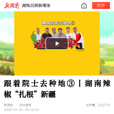
湖南日报新媒体
打开
Play
Video
跟着院士去种地③丨湖南辣
椒“扎根”新疆
新湖南 • 经济要闻
浏览量：250778
2025-04-20 23:14:43