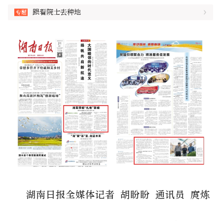
跟着院士去种地
湖南日报全媒体记者 胡盼盼 通讯员 庹炼