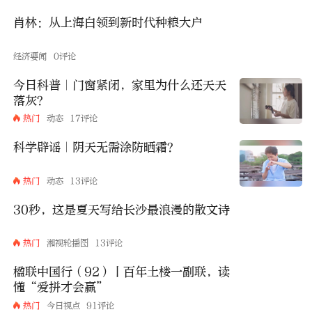
肖林：从上海白领到新时代种粮大户
经济要闻
0评论
今日科普｜门窗紧闭，家里为什么还天天
落灰？
热门
动态
17评论
科学辟谣｜阴天无需涂防晒霜？
热门
动态
13评论
30秒，这是夏天写给长沙最浪漫的散文诗
热门
湘视轮播图
13评论
楹联中国行（92）丨百年土楼一副联，读
懂“爱拼才会赢”
热门
今日视点
91评论