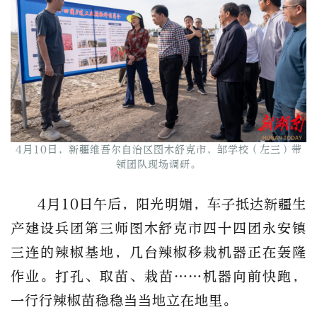
4月10日，新疆维吾尔自治区图木舒克市，邹学校（左三）带
领团队现场调研。
4月10日午后，阳光明媚，车子抵达新疆生
产建设兵团第三师图木舒克市四十四团永安镇
三连的辣椒基地，几台辣椒移栽机器正在轰隆
作业。打孔、取苗、栽苗……机器向前快跑，
一行行辣椒苗稳稳当当地立在地里。