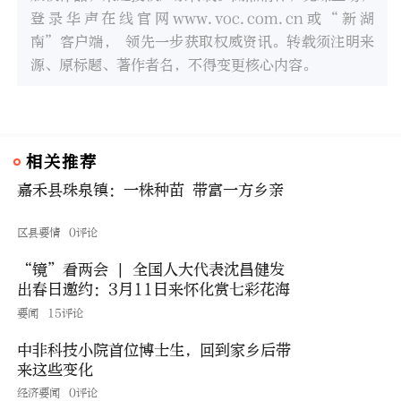
登录华声在线官网www.voc.com.cn或“新湖
南”客户端， 领先一步获取权威资讯。转载须注明来
源、原标题、著作者名，不得变更核心内容。
相关推荐
嘉禾县珠泉镇：一株种苗 带富一方乡亲
区县要情
0评论
“镜”看两会 | 全国人大代表沈昌健发
出春日邀约：3月11日来怀化赏七彩花海
要闻
15评论
中非科技小院首位博士生，回到家乡后带
来这些变化
经济要闻
0评论