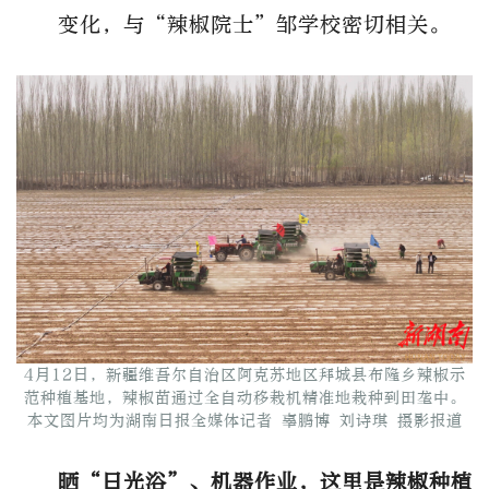
变化，与“辣椒院士”邹学校密切相关。
4月12日，新疆维吾尔自治区阿克苏地区拜城县布隆乡辣椒示
范种植基地，辣椒苗通过全自动移栽机精准地栽种到田垄中。
本文图片均为湖南日报全媒体记者 辜鹏博 刘诗琪 摄影报道
晒“日光浴”、机器作业，这里是辣椒种植