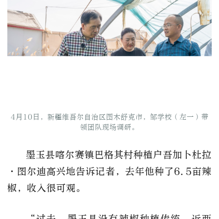
4月10日，新疆维吾尔自治区图木舒克市，邹学校（左一）带
领团队现场调研。
墨玉县喀尔赛镇巴格其村种植户吾加卜杜拉
·图尔迪高兴地告诉记者，去年他种了6.5亩辣
椒，收入很可观。
“过去，墨玉县没有辣椒种植传统。近两