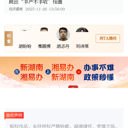
跳出“丰产不丰收”怪圈
经济要闻
2025-11-26 13:56:09
记
向TA提问
者
胡盼盼
辜鹏博
胡志丹
刘诗琪
版权作品，未经授权严禁转载。湖湘情怀，党媒立场，