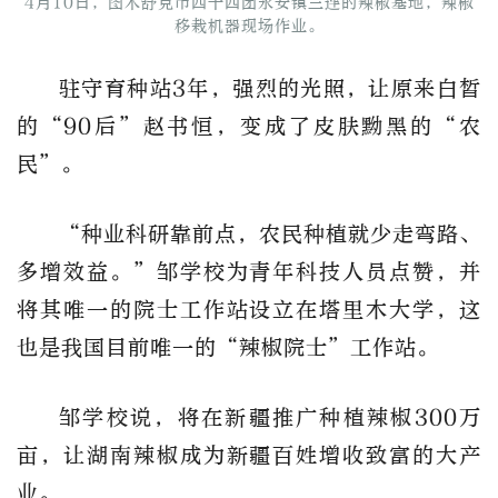
4月10日，图木舒克市四十四团永安镇三连的辣椒基地，辣椒
移栽机器现场作业。
驻守育种站3年，强烈的光照，让原来白皙
的“90后”赵书恒，变成了皮肤黝黑的“农
民”。
“种业科研靠前点，农民种植就少走弯路、
多增效益。”邹学校为青年科技人员点赞，并
将其唯一的院士工作站设立在塔里木大学，这
也是我国目前唯一的“辣椒院士”工作站。
邹学校说，将在新疆推广种植辣椒300万
亩，让湖南辣椒成为新疆百姓增收致富的大产
业。