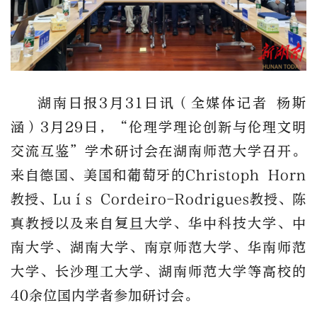
湖南日报
3
月
31
日讯（全媒体记者 杨斯
涵）
3
月
29
日，
“伦理学理论创新与伦理文明
交流互鉴”学
术研讨会在湖南师范大学召开。
来自德国、美国
和
葡萄牙的
Christoph Horn
教授
、
Luís Cordeiro-Rodrigues
教授
、陈
真教授
以及来自
复旦大学、华中科技大学、中
南大学、湖南大学、南京师范大学、华南师范
大学、长沙理工大学
、
湖南师范大学等高校的
40
余位
国内
学者参加研讨会。