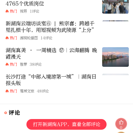
4765个优质岗位
热门
视界
1评论
新湖南云端访谈室⑥ | 熊宗喜：跨越千
里扎根十年，用短视频为武陵源“上分”
热门
湘视轮播图
14评论
湖南真美 · 一周精选 ⑰｜云海翻腾 晚
霞漫天
热门
推荐
38评论
长沙打造“中部入境游第一城”｜湖南日
报头版
热门
星城文旅
48评论
评论
打开新湖南APP，查看全部评论
0