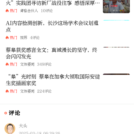
火”实践团寻访新厂战役往事 感悟深厚军
民鱼水情
热门
青春合伙人
10评论
AI内容检测创新，长沙这场学术会议划重
点
热门
视界
4评论
蔡皋获奖感言全文：真诚漫长的坚守，终
会闪闪发光
热门
文体要闻
349评论
“皋”光时刻 蔡皋在加拿大领取国际安徒
生奖插画家奖
热门
文体要闻
224评论
评论
大头
2025-03-18 06:39:26