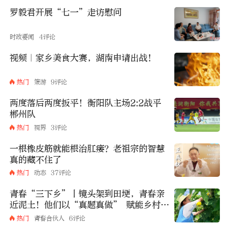
罗毅君开展“七一”走访慰问
时政要闻
4评论
视频｜家乡美食大赛，湖南申请出战！
热门
策游
9评论
两度落后两度扳平！衡阳队主场2:2战平
郴州队
热门
视界
3评论
一根橡皮筋就能根治肛瘘？老祖宗的智慧
真的藏不住了
热门
动态
37评论
青春“三下乡”丨镜头架到田埂，青春亲
近泥土！他们以“真题真做” 赋能乡村振
兴！
热门
青春合伙人
6评论