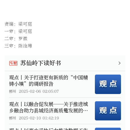
责编：梁可庭
一审：梁可庭
二审：罗徽
三审：陈淦璋
苏仙岭下读好书
专题
观点丨关于打造更有新质的“中国精
铸小镇”的调研报告
郴州
2025-02-06 02:05:07
观点丨以融合促发展——关于推进城
乡融合助力县域经济高质量发展的思
考
郴州
2025-02-10 01:42:19