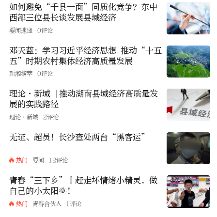
如何避免“千县一面”同质化竞争？东中
西部三位县长谈发展县域经济
要闻速递
0评论
邓天蓝：学习习近平经济思想 推动“十五
五”时期农村集体经济高质量发展
新湘精萃
0评论
理论·新域 |推动湖南县域经济高质量发
展的实践路径
理论·新域
2评论
无证、超员！长沙查处两台“黑客运”
热门
要闻
12评论
青春“三下乡”丨赶走坏情绪小精灵，做
自己的小太阳🌞！
热门
青春合伙人
1评论