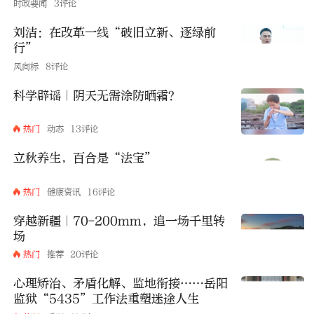
时政要闻
3评论
刘洁：在改革一线“破旧立新、逐绿前
行”
风向标
8评论
科学辟谣｜阴天无需涂防晒霜？
热门
动态
13评论
立秋养生，百合是“法宝”
热门
健康资讯
16评论
穿越新疆｜70-200mm，追一场千里转
场
热门
推荐
20评论
心理矫治、矛盾化解、监地衔接……岳阳
监狱“5435”工作法重塑迷途人生