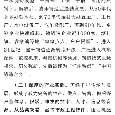
一次浇铸成型“千僧锅”（供“千僧”食用的煮
锅）。解放后，嘉禾铸造业蓬勃发展，从50年代
乡乡办铁木社，到70年代全县大办五金厂、工具
厂、水电设备厂、汽车修配厂，再到90年代，乡
镇企业快速崛起，铸锻造企业近1000家，塘村
镇、袁家镇等地“家家点火、户户冒烟”。进入
21世纪，嘉禾铸造逐渐转型升级，广泛进入汽车
配件、数控机床、精密机械等领域，铸造技艺血脉
相承，历久弥新，先后被评为“江南铸都”“中国
锻造之乡”。
（二）深厚的产业基础。
历经千年传承与发
展，形成了较为完备的生产、供应、销售、售后等
产业体系，积累了丰富的技术、人才、信息等资
源。
从品类来看，
涵盖市政工程铸件、压力机配