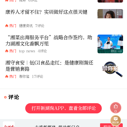
热门
视界
6评论
康养人才留不住？实训做好这点很关键
热门
健康资讯
7评论
“湘菜出海服务平台”战略合作签约，助
力湖湘文化香飘万里
热门
top news
4评论
湘守食安｜低GI食品走红：是健康刚需还
是营销套路
热门
帮你鉴
17评论
评论
打开新湖南APP，查看全部评论
0