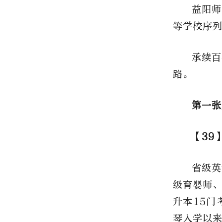
益阳师
等学校序列
承续百
路。
第一张
【39
省级英
级育婴师
升本15门
琴入学以