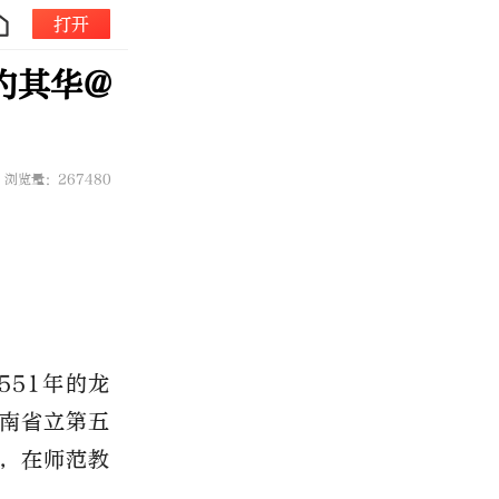
打开
灼其华@
浏览量：267480
551年的龙
湖南省立第五
她，在师范教