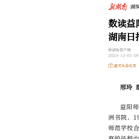
湖
数读益
湖南日
新湖南客户端
2024-12-05 08
首页头条收录
邢玲 
益阳师
洲书院，1
师范学校合
育的征程