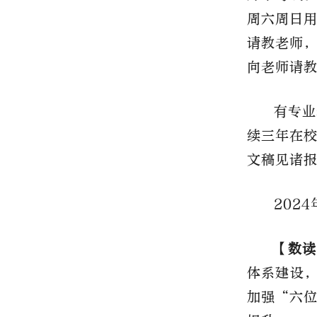
周六周日
请教老师
向老师请
有专业
续三年在
文稿见诸
202
【数读
体系建设
加强“六