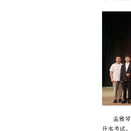
孟雅琴
升本考试。