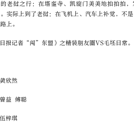
为的老挝之行：在塔銮寺、凯旋门美美地拍拍拍，
圈。实际上到了老挝：在飞机上、汽车上补觉，不是
的路上。
日报记者“闯”东盟》之精装朋友圈VS毛坯日常。
黄欣然
曾益 傅聪
伍梓琪