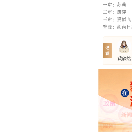
一审：苏莉
二审：唐婷
三审：夏似飞
来源：湖南日
记
者
黄欣然