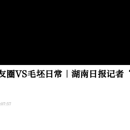
友圈VS毛坯日常｜湖南日报记者
:07:57