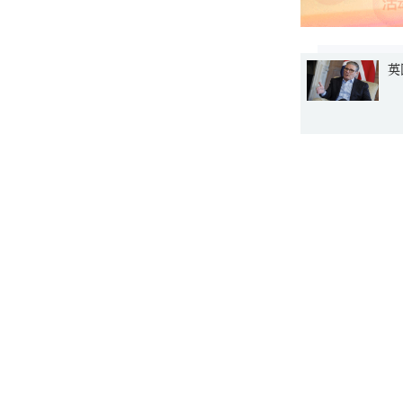
英
版权作品
www.v
源、原标题
相关推荐
3月13日
深读
8评论
毛里求斯国
南团开放日
风向标
2评论