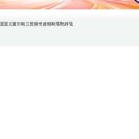
国国王查尔斯三世接受首相斯塔默辞呈
，未经授权严禁转载。湖湘情怀，党媒立场，登录华
oc.com.cn或“新湖南”客户端， 领先一步获取权威资讯。
、著作者名，不得变更核心内容。
读报｜“湖南真美”全民随手拍来了，邀你成为记录者
家电视台记者：想去张家界看《阿凡达》里的那座山丨聚焦