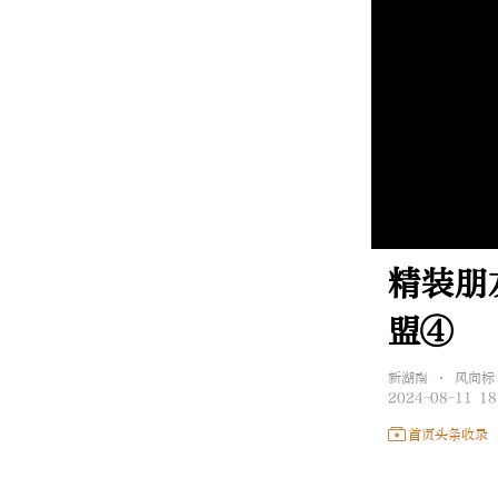
精装朋
盟④
新湖南 • 风向标
2024-08-11 18
首页头条收录