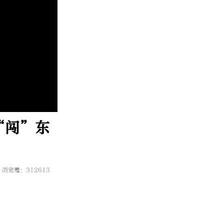
“闯”东
浏览量：312613