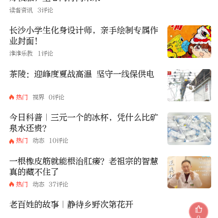
读者资讯
3评论
长沙小学生化身设计师，亲手绘制专属作
业封面！
津津乐教
1评论
茶陵：迎峰度夏战高温 坚守一线保供电
热门
视界
0评论
今日科普｜三元一个的冰杯，凭什么比矿
泉水还贵？
热门
动态
10评论
一根橡皮筋就能根治肛瘘？老祖宗的智慧
真的藏不住了
热门
动态
37评论
老百姓的故事｜静待乡野次第花开