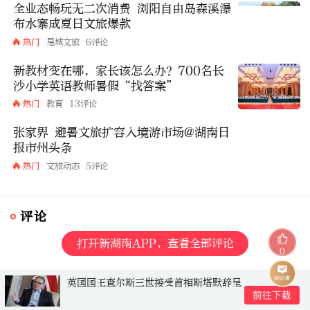
全业态畅玩无二次消费 浏阳自由岛森溪瀑
布水寨成夏日文旅爆款
热门
星城文旅
6评论
新教材变在哪，家长该怎么办？700名长
沙小学英语教师暑假“找答案”
热门
教育
13评论
张家界 避暑文旅扩容入境游市场@湖南日
报市州头条
热门
文旅动态
5评论
评论
打开新湖南APP，查看全部评论
0
英国国王查尔斯三世接受首相斯塔默辞呈