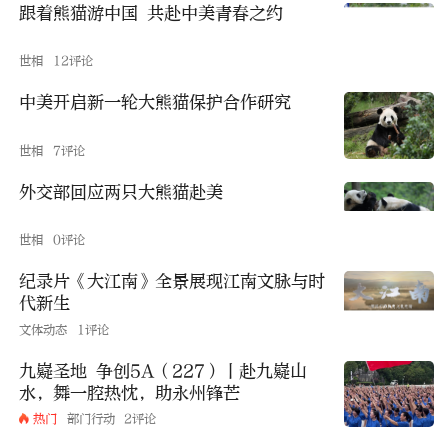
跟着熊猫游中国 共赴中美青春之约
世相
12评论
中美开启新一轮大熊猫保护合作研究
世相
7评论
外交部回应两只大熊猫赴美
世相
0评论
纪录片《大江南》全景展现江南文脉与时
代新生
文体动态
1评论
九嶷圣地 争创5A（227）丨赴九嶷山
水，舞一腔热忱，助永州锋芒
热门
部门行动
2评论