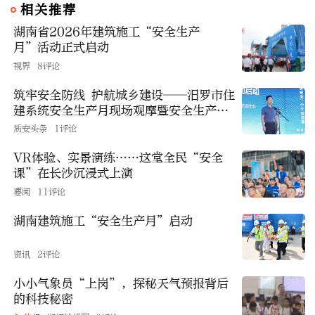
相关推荐
湖南省2026年建筑施工“安全生产
月”活动正式启动
视界
8评论
筑牢安全防线 护航城乡建设——汨罗市住
建系统安全生产月现场观摩暨安全生产大
讲堂活动举行
质安头条
1评论
VR体验、实景演练……这堂全民“安全
课”在长沙沉浸式上演
要闻
11评论
湖南建筑施工“安全生产月”启动
资讯
2评论
小小气象员“上岗”，探秘天气预报背后
的科技秘密