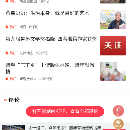
热门
湘视轮播图
0评论
蔡皋奶奶：生活本身，就是最好的艺术
热门
视界
6评论
第九届鲁迅文学奖揭晓 四名湘籍作家获奖
热门
文体动态
90评论
青春“三下乡”丨情暖枫林晚，青年献温
情
热门
青春合伙人
428评论
评论
打开新湖南APP，查看全部评论
0
让一追二，点球绝杀！湘潭客场逆转岳阳