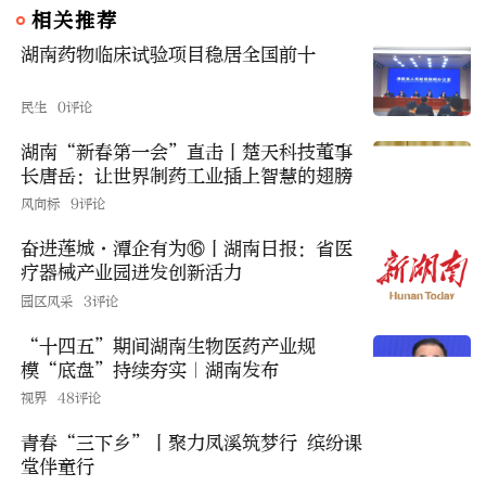
相关推荐
湖南药物临床试验项目稳居全国前十
民生
0评论
湖南“新春第一会”直击丨楚天科技董事
长唐岳：让世界制药工业插上智慧的翅膀
风向标
9评论
奋进莲城·潭企有为⑯丨湖南日报：省医
疗器械产业园迸发创新活力
园区风采
3评论
“十四五”期间湖南生物医药产业规
模“底盘”持续夯实｜湖南发布
视界
48评论
青春“三下乡”丨聚力凤溪筑梦行 缤纷课
堂伴童行