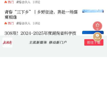
热门
青春合伙人
1评论
青春“三下乡”丨乡野征途，奔赴一场盛
夏相逢
热门
青春合伙人
1评论
9
308项！2024-2025年度湖南省科学技
术奖获奖名单出炉
英国国王查尔斯三世接受首相斯塔默辞呈
热门
教科卫要闻
198评论
暴雨致小区一楼被淹！不惧积水漏电，张
家界社区书记徒手破防盗窗救出被困老人
热门
部门行动
19评论
评论
打开新湖南APP，查看全部评论