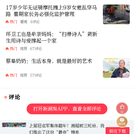
17岁少年无证骑摩托撞上9岁女童乱穿马
路 暑期家长务必强化监护管理
热门
要闻
4评论
环卫工也是单亲妈妈：“扫帚诗人”黄新
生用诗与爱撑起一个家
热门
视界
67评论
蔡皋奶奶：生活本身，就是最好的艺术
热门
视界
57评论
评论
打开新湖南APP，查看全部评论
0
上届冠亚军集体翻车！湘超前三轮后，我
们推出了这份“最夯”榜单