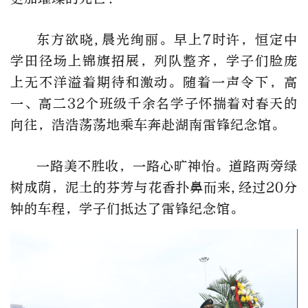
东方欲晓,晨光绚丽。早上7时许，恒定中
学田径场上锦旗招展，列队整齐，学子们脸庞
上无不洋溢着期待和激动。随着一声令下，高
一、高二32个班级千余名学子怀揣着对春天的
向往，浩浩荡荡地乘车奔赴湖南雷锋纪念馆。
一路美不胜收，一路心旷神怡。道路两旁绿
树成荫，泥土的芬芳与花香扑鼻而来,经过20分
钟的车程，学子们抵达了雷锋纪念馆。