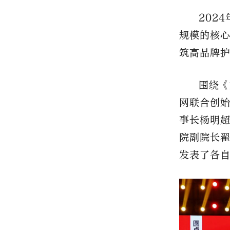
202
规模的核
筑高品牌
围绕《
网联合创
事长杨明
院副院长
发表了各