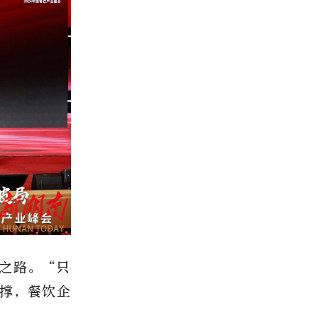
之路。“只
撑，餐饮企