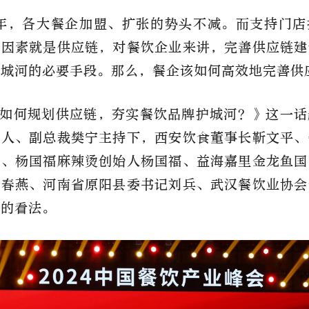
4年，各大餐企加盟、扩张的势头不减。而支持门
心因素就是供应链，对餐饮企业来讲，完善供应链建
护城河的必要手段。那么，餐企该如何高效地完善供
如何规划供应链，夯实餐饮品牌护城河？》这一话
始人、副总裁樊宁主持下，西安饮食董事长靳文平、
超、杨国福麻辣烫创始人杨国福、益海嘉里金龙鱼国
翟春燕、河南省原阳县委书记刘兵、武汉餐饮业协会
自的看法。