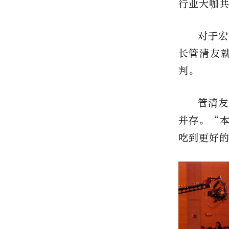
行业大咖
对于宏
长管清友
判。
管清友
并存。“本
吃到更好