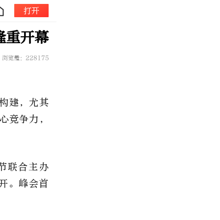
打开
隆重开幕
浏览量：228175
构建，尤其
心竞争力，
节联合主办
召开。峰会首