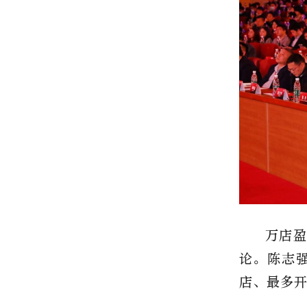
万店盈
论。陈志
店、最多