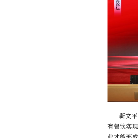
靳文平
有餐饮实
业才能形