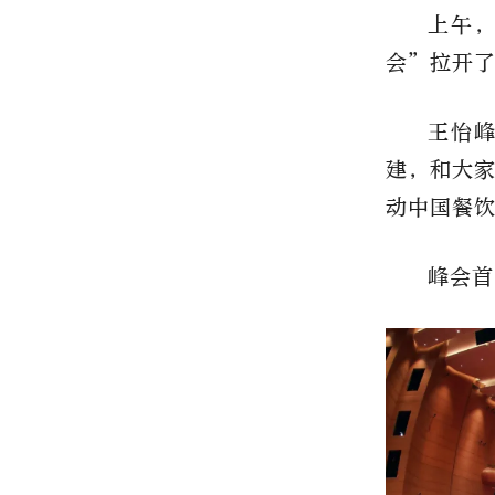
上午，
会”拉开
王怡峰
建，和大
动中国餐
峰会首