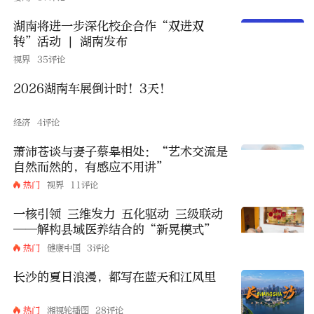
湖南将进一步深化校企合作“双进双
转”活动 | 湖南发布
视界
35评论
2026湖南车展倒计时！3天！
经济
4评论
萧沛苍谈与妻子蔡皋相处：“艺术交流是
自然而然的，有感应不用讲”
热门
视界
11评论
一核引领 三维发力 五化驱动 三级联动
——解构县域医养结合的“新晃模式”
热门
健康中国
3评论
长沙的夏日浪漫，都写在蓝天和江风里
热门
湘视轮播图
28评论