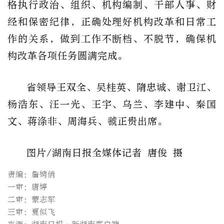
格执行政治、组织、机构编制、干部人事、财
经和保密纪律，正确处理好机构改革和日常工
作的关系，做到工作不断档、不脱节，确保机
构改革各项任务圆满完成。
省领导王双全、吴桂英、隋忠诚、谢卫江、
杨浩东、汪一光、王宇、乌兰、李建中、秦国
文、蒋涤非、周海兵、虢正贵出席。
图片/湖南日报全媒体记者 唐俊 摄
责编：詹娉俏
一审：唐婷
二审：蒙志军
三审：夏似飞