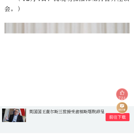
会。）
724
英国国王查尔斯三世接受首相斯塔默辞呈
省领导谢卫江、杨浩东、秦国文参加调研。