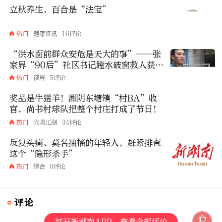
立秋养生，百合是“法宝”
热门
健康资讯
16评论
“洪水面前群众安危是天大的事”——张
家界“90后”社区书记蹚水破窗救人获全
网点赞
热门
视界
5评论
奖品是牛猪羊！湘阴东塘镇“村BA”收
官，尚书村球队把整个村庄打成了节日！
热门
大美江湖
34评论
反复头痛、莫名抽搐的年轻人，赶紧排查
这个“隐形杀手”
热门
综合
0评论
评论
打开新湖南APP，查看全部评论