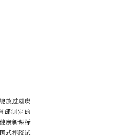
绽放过璀璨
育部制定的
与健康新课标
国式摔跤试