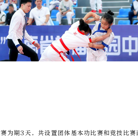
比赛为期3天，共设置团体基本功比赛和竞技比赛