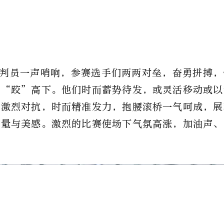
判员一声哨响，参赛选手们两两对垒，奋勇拼搏，
一“跤”高下。他们时而蓄势待发，或灵活移动或以
团激烈对抗，时而精准发力，抱腰滚桥一气呵成，展
力量与美感。激烈的比赛使场下气氛高涨，加油声、