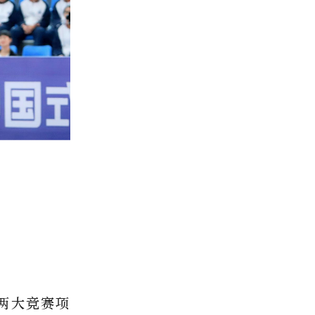
两大竞赛项