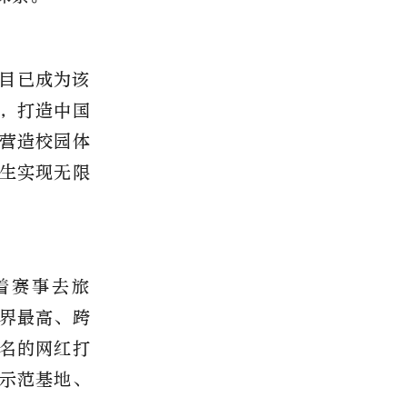
目已成为该
，打造中国
营造校园体
生实现无限
着赛事去旅
界最高、跨
名的网红打
示范基地、