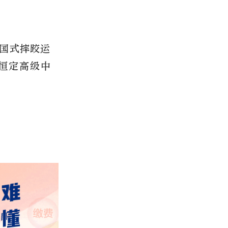
国式摔跤运
恒定高级中