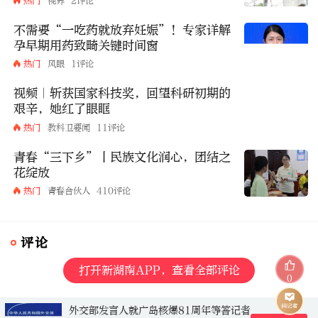
热门
视界
2评论
不需要“一吃药就放弃妊娠”！专家详解
孕早期用药致畸关键时间窗
热门
风眼
1评论
视频｜斩获国家科技奖，回望科研初期的
艰辛，她红了眼眶
热门
教科卫要闻
11评论
青春“三下乡”丨民族文化润心，团结之
花绽放
热门
青春合伙人
410评论
评论
打开新湖南APP，查看全部评论
0
外交部发言人就广岛核爆81周年等答记者