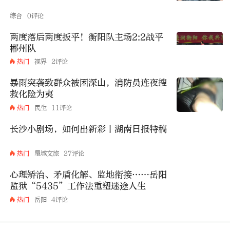
综合
0评论
两度落后两度扳平！衡阳队主场2:2战平
郴州队
热门
视界
2评论
暴雨突袭致群众被困深山，消防员连夜搜
救化险为夷
热门
民生
11评论
长沙小剧场，如何出新彩丨湖南日报特稿
热门
星城文旅
27评论
心理矫治、矛盾化解、监地衔接……岳阳
监狱“5435”工作法重塑迷途人生
热门
岳阳
4评论