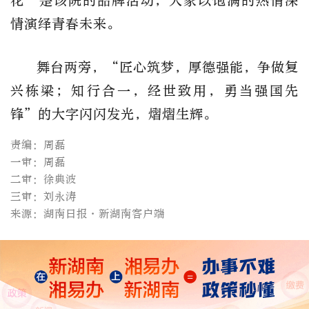
花”是该院的品牌活动，大家以饱满的热情深
情演绎青春未来。
舞台两旁，“匠心筑梦，厚德强能，争做复
兴栋梁；知行合一，经世致用，勇当强国先
锋”的大字闪闪发光，熠熠生辉。
责编：周磊
一审：周磊
二审：徐典波
三审：刘永涛
来源：湖南日报·新湖南客户端