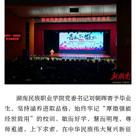
湖南民族职业学院党委书记刘朝晖寄予毕业
生，坚持涵养进取品格，始终牢记“厚德强能
经世致用”的校训，敏而好学，慧而明理，尊
师重道，上下求索，在中华民族伟大复兴新征