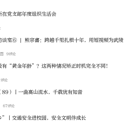
所在党支部年度组织生活会
论
访谈室⑥ | 熊宗喜：跨越千里扎根十年，用短视频为武陵
播图
9评论
没有“黄金年龄”？这两种情况矫正时机完全不同！
1评论
（89）丨一曲高山流水，千载犹有知音
点
67评论
乡”丨交通安全进校园，安全文明伴成长