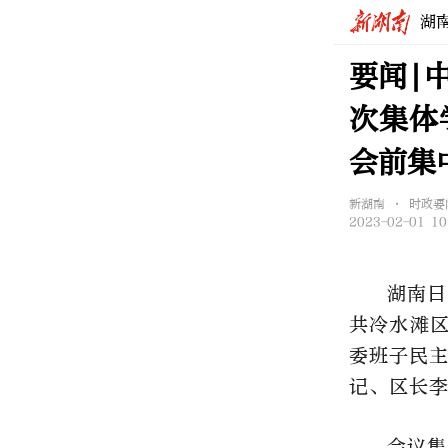
湖
要闻|
次集体
会前集
新湖南 • 时政要
2023-02-01 10
湖南日
共冷水滩区
委班子民
记、区长
会议集