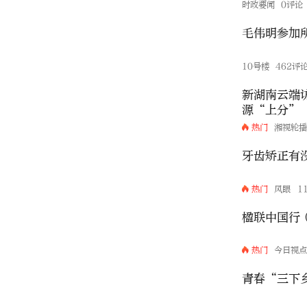
时政要闻
0评论
毛伟明参加
10号楼
462评
新湖南云端
源“上分”
热门
湘视轮
牙齿矫正有
热门
风眼
1
楹联中国行
热门
今日视
青春“三下