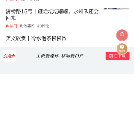
清桥路15号丨砸烂坛坛罐罐，永州队还会
回来
热门
时政要闻
49评论
美文欣赏丨冷水泡茶慢慢浓
1
热门
张家界
4评论
评论
玖零七
2023-01-14 12:38:16
干劲十足，开创新的发展
打开新湖南APP，查看全部评论