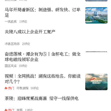
马年开局看新区：制造强、研发快、订单
足
一流品质
1评论
炎陵八成以上企业开工复产
市县区动态
2评论
奋进莲城·潭企有为⑤丨金杯电工：做全
球电磁线领军企业
园区风采
0评论
视频｜全网挑战！湖南这些地名，你能读
对几个？
热门
印象湖南
9评论
茶陵：迎峰度夏战高温 坚守一线保供电
热门
视界
1评论