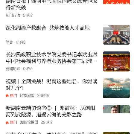
湖南日报丨湖南电气职院国际交流合作取
得新突破
部门行动
2评论
深化湘渝产教融合 共筑技能人才高地
综合
0评论
长沙民政职业技术学院党委书记李斌出席
中国社会福利与养老服务协会第三届理事
会和主题学术年会
要闻动态
0评论
视频｜全网挑战！湖南这些地名，你能读
对几个？
热门
印象湖南
26评论
新湖南云端访谈室⑤ | 邓霞林：从浏阳
河到武陵源，追逐云海的光影之路
热门
湘视轮播图
29评论