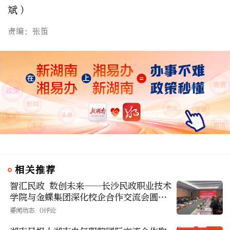
斌）
责编：张笛
相关推荐
智汇民政 数创未来——长沙民政职业技术
学院与金蝶集团深化校企合作交流会圆满
举行
要闻动态
0评论