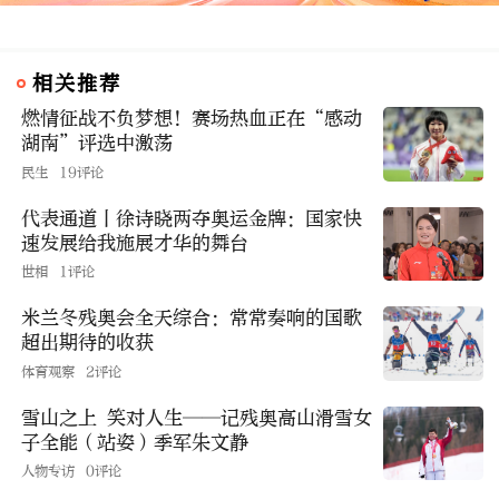
相关推荐
燃情征战不负梦想！赛场热血正在“感动
湖南”评选中激荡
民生
19评论
代表通道丨徐诗晓两夺奥运金牌：国家快
速发展给我施展才华的舞台
世相
1评论
米兰冬残奥会全天综合：常常奏响的国歌
超出期待的收获
体育观察
2评论
雪山之上 笑对人生——记残奥高山滑雪女
子全能（站姿）季军朱文静
人物专访
0评论