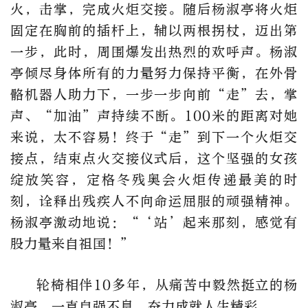
火，击掌，完成火炬交接。随后杨淑亭将火炬
固定在胸前的插杆上，辅以两根拐杖，迈出第
一步，此时，周围爆发出热烈的欢呼声。杨淑
亭倾尽身体所有的力量努力保持平衡，在外骨
骼机器人助力下，一步一步向前“走”去，掌
声、“加油”声持续不断。100米的距离对她
来说，太不容易！终于“走”到下一个火炬交
接点，结束点火交接仪式后，这个坚强的女孩
绽放笑容，定格冬残奥会火炬传递最美的时
刻，诠释出残疾人不向命运屈服的顽强精神。
杨淑亭激动地说：“‘站’起来那刻，感觉有
股力量来自祖国！”
轮椅相伴10多年，从痛苦中毅然挺立的杨
淑亭，一直自强不息，奋力成就人生精彩。