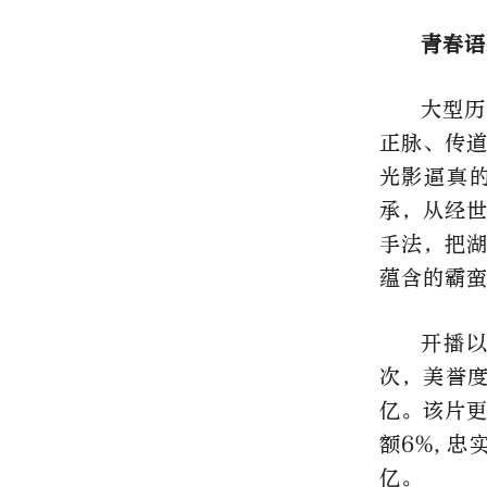
青春语
大型历
正脉、传
光影逼真
承，从经
手法，把
蕴含的霸
开播以
次，美誉度
亿。该片更
额6%,忠
亿。