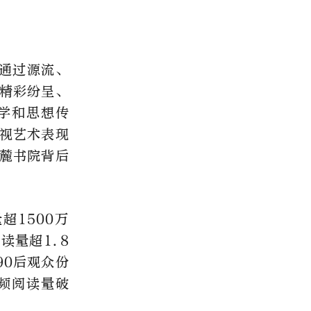
片通过源流、
精彩纷呈、
学和思想传
视艺术表现
麓书院背后
超1500万
读量超1.8
90后观众份
视频阅读量破