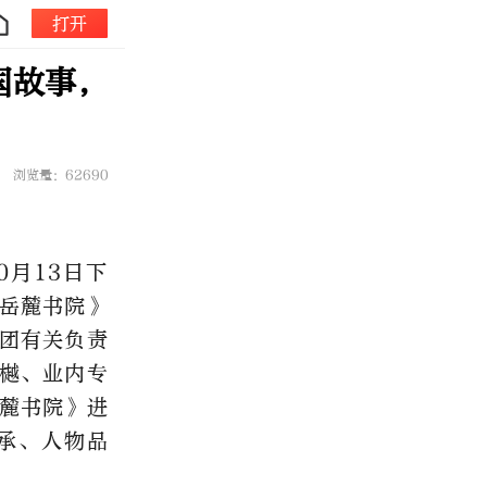
打开
国故事，
浏览量：62690
0月13日下
岳麓书院》
团有关负责
樾、业内专
麓书院》进
承、人物品