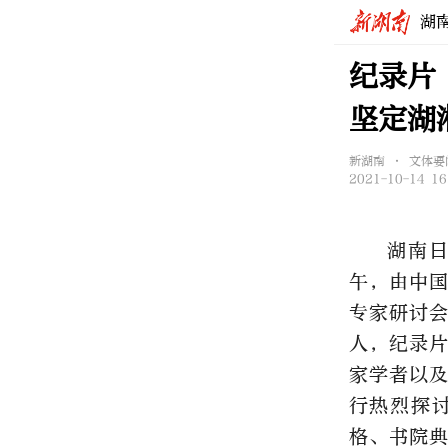
湖
纪录片
坚定湖
新湖南 • 文体要
2021-10-14 16
湖南日
午，由中
专家研讨
人，纪录
家学者以
行热烈探
格、书院