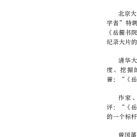
北京大
学者”特
《岳麓书
纪录大片
清华
度、挖掘
誉：“《
作家
评：“《
的一个标
曾国藩