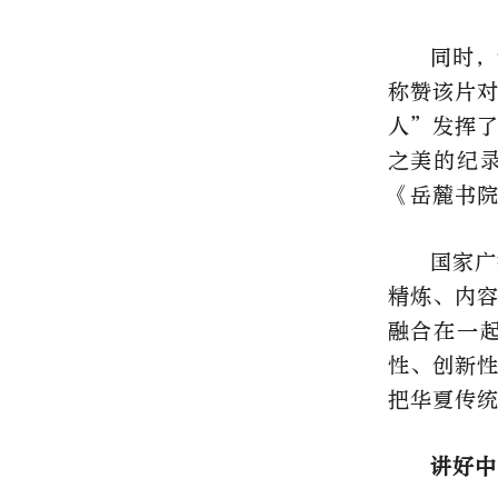
同时，
称赞该片
人”发挥
之美的纪
《岳麓书
国家广
精炼、内
融合在一
性、创新
把华夏传
讲好中