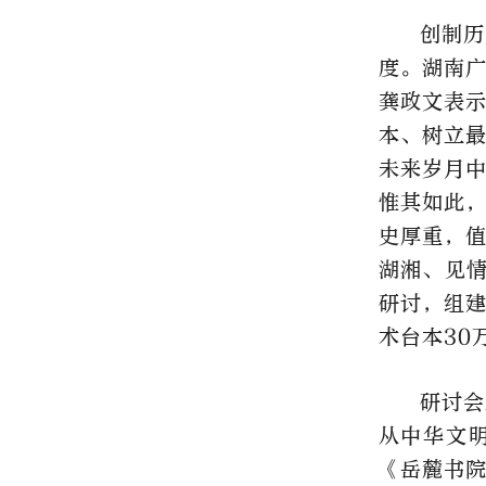
创制历
度。湖南广
龚政文表
本、树立
未来岁月
惟其如此
史厚重，
湖湘、见
研讨，组建
术台本30
研讨会
从中华文
《岳麓书