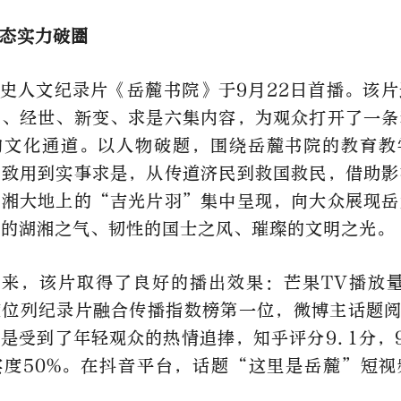
态实力破圈
史人文纪录片《岳麓书院》于9月22日首播。该
道、经世、新变、求是六集内容，为观众打开了一条
的文化通道。以人物破题，围绕岳麓书院的教育教
世致用到实事求是，从传道济民到救国救民，借助影
湖湘大地上的“吉光片羽”集中呈现，向大众展现岳
蛮的湖湘之气、韧性的国士之风、璀璨的文明之光。
来，该片取得了良好的播出效果：芒果TV播放量
位列纪录片融合传播指数榜第一位，微博主话题阅
是受到了年轻观众的热情追捧，知乎评分9.1分，
实度50%。在抖音平台，话题“这里是岳麓”短