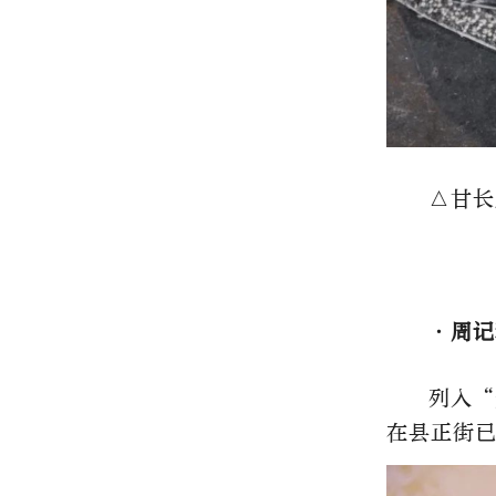
△甘长
·
周记
列入“
在县正街已