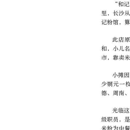
“和记
里，长沙从
记粉馆，
此店
和，小儿
市，靠卖
小摊因
少铜元一
德、周南
光临这
级职员，是
米粉为中