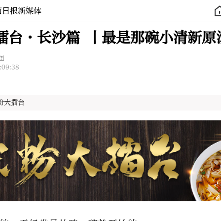
南日报新媒体
擂台·长沙篇 丨最是那碗小清新原
图
:09:38
粉大擂台