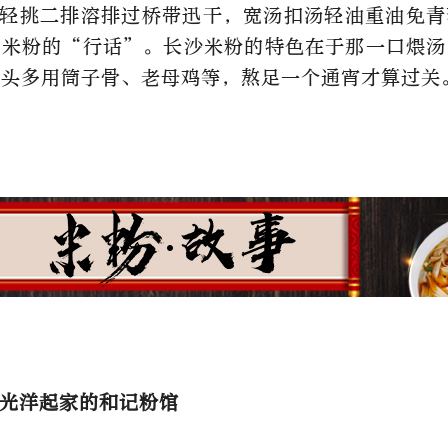
轻挑二排溶排过桥带迅干，宽汤扣汤轻油重油免青
沙米粉的“行话”。长沙米粉的特色在于那一口煨汤
汤头多用筒子骨、老母鸡等，熬足一个通宵才算过关
光洋起家的和记粉馆