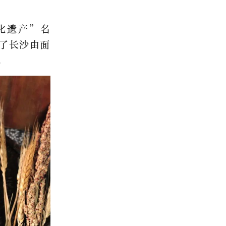
化遗产”名
证了长沙由面
。