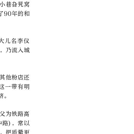
小巷旮旯窝
了90年的和
大儿名李仪
，乃流入城
其他粉店还
这一带有明
挤。
父为铁路高
中路)，常以
，把质量更