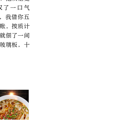
叹了一口气
，我借你五
账，按质计
就佃了一间
玻璃板，十