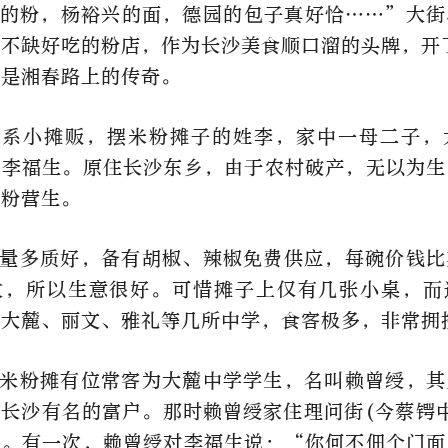
的粉，杨裕兴的面，德园的包子真好恰……”大街
不缺好吃的粉店，作为长沙美食顺口溜的头牌，开
算是湘春路上的传奇。
原系小摊贩，摆米粉摊子的姓李，家中一母二子，
名李福生。原住长沙东乡，由于农村破产，无以为生
米粉营生。
量多质好，备有胡椒、辣椒免费供应，每碗价钱比
枚，所以生意很好。可惜摊子上仅有几张小桌，而
、大麓、丽文、雅礼等几所中学，食客极多，非常拥
米粉摊有位常客为大麓中学学生，名叫赖曾绶，其
长沙有名的富户。那时赖曾绶家住理问街(今蔡锷
餐。有一次，赖曾绶对李福生说：“你何不佃个门面