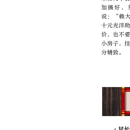
加搞好，
说：“赖
十元光洋
价，也不
小房子，
分精致。
·甘长