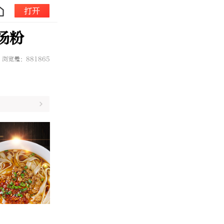
打开
汤粉
浏览量：881865