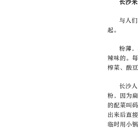
长沙米
与人们
起。
粉薄，
辣味的。
榨菜、酸
长沙人
粉，因为
的配菜叫
出来后直
临时用小