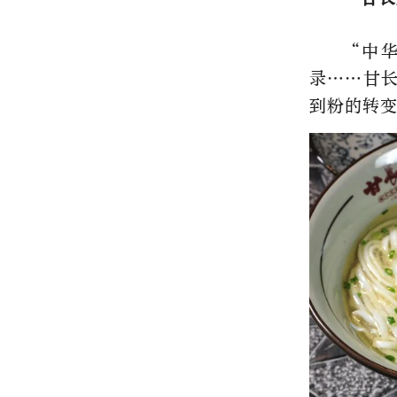
“中
录……甘长
到粉的转