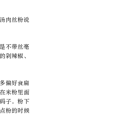
汤肉丝粉说
是不带丝毫
的剁辣椒、
多偏好食扁
在米粉里面
码子，粉下
点粉的时候