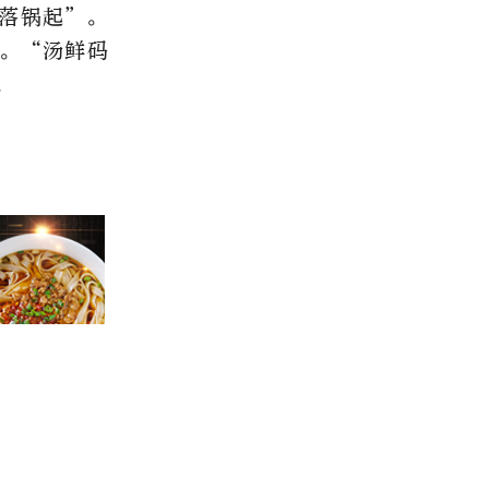
落锅起”。
。“汤鲜码
。