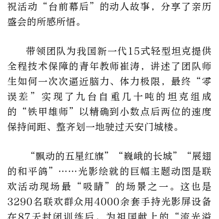
祝活动“台前幕后”的动人故事，分享了亲历
盛会的所感所悟。
带领团队为我国新一代15式轻型坦克提供
全程技术保障的青年教师崔涛，讲述了团队师
生如何一次次逼近脑力、体力极限，最终“零
误差”实现了九台自重几十吨的坦克组成
的“铁甲雄师”以精确到小数点后两位的速度
保持间距、整齐划一地驶过天安门城楼。
“飘动的五星红旗”“巍峨的长城”“展翅
的和平鸽”……光影绘就的巨幅主题动图是联
欢活动现场最“吸睛”的场景之一。这也是
3290名联欢群众用4000余套手持光影屏设备
在87天封闭训练后，为祖国献上的“流光溢