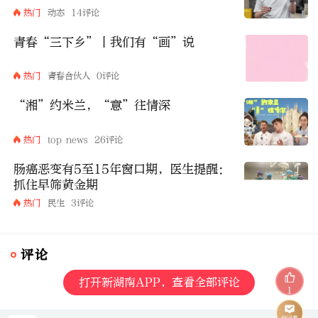
热门
动态
14评论
青春“三下乡”丨我们有“画”说
热门
青春合伙人
0评论
“湘”约米兰，“意”往情深
热门
top news
26评论
肠癌恶变有5至15年窗口期，医生提醒：
抓住早筛黄金期
热门
民生
3评论
评论
打开新湖南APP，查看全部评论
1