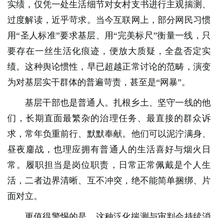
实绩，仅凭一处生活细节对女村支书进行主观揣测、
过度解读，近乎苛求。当今互联网上，部分网民习惯
用“圣人标准”要求基层、用“完美标尺”衡量一线，只
要存在一丝生活化痕迹，便放大质疑，全盘否定实
绩。这种舆论惯性，早已超越正常讨论的范畴，演变
为对基层实干群体的普遍苛责，甚至是“网暴”。
基层干部也是普通人。扎根乡土、坚守一线的他
们，长期直面最繁杂的治理任务、最直接的群众诉
求，常年负重前行、默默奉献。他们可以泥泞满身、
昼夜鏖战，也理应拥有普通人的生活喜好与烟火日
常。履职担当是岗位职责，日常正常佩戴是个人生
活，二者边界清晰、互不冲突，绝不能简单捆绑、片
面对立。
更值得警惕的是，这种泛化揣测与审判会持续消