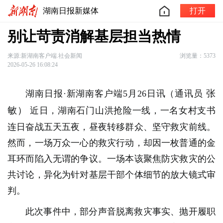
湖南日报新媒体
打开
别让苛责消解基层担当热情
来源:新湖南客户端.社会新闻
浏览量：5373
2026-05-26 16:08:24
张
湖南日报·新湖南客户端5月26日讯（通讯员
敏）
近日，湖南石门山洪抢险一线，一名女村支书
连日奋战五天五夜，昼夜转移群众、坚守救灾前线。
然而，一场万众一心的救灾行动，却因一枚普通的金
耳环而陷入无谓的争议。一场本该聚焦防灾救灾的公
共讨论，异化为针对基层干部个体细节的放大镜式审
判。
此次事件中，部分声音脱离救灾事实、抛开履职