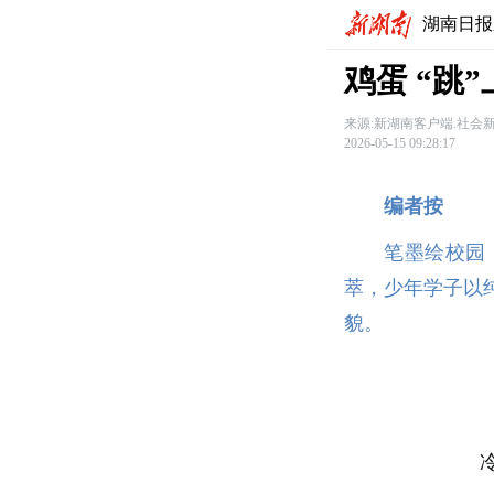
湖南日报
鸡蛋 “跳
来源:新湖南客户端.社会
2026-05-15 09:28:17
编者按
笔墨绘校园
萃，少年学子以
貌。