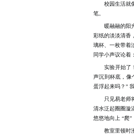
校园生活就
笔。
暖融融的阳
彩纸的淡淡清香
璃杯、一枚带着
同学小声议论着
实验开始了
声沉到杯底，像
蛋浮起来吗？” 
只见易老师
清水泛起圈圈漩
悠悠地向上 “
教室里顿时