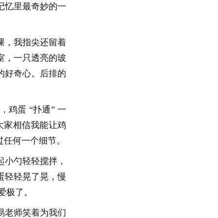
记忆里最奇妙的一
课，我指尖还留着
室，一只透亮的玻
的好奇心。后排的
蛋 “扑通” 一
大家相信我能让鸡
错过任何一个细节。
起小勺轻轻搅拌，
蛋轻轻晃了晃，慢
爱极了。
易老师笑着为我们