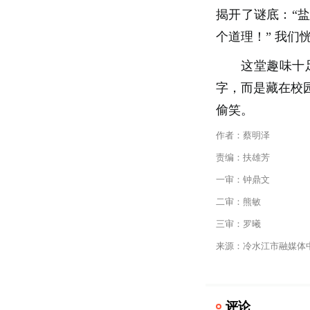
揭开了谜底：“
个道理！” 我
这堂趣味十
字，而是藏在校
偷笑。
作者：蔡明泽
责编：扶雄芳
一审：钟鼎文
二审：熊敏
三审：罗曦
来源：冷水江市融媒体
评论