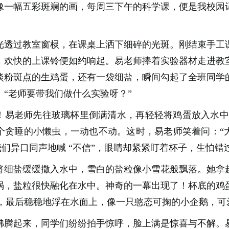
像一幅五彩斑斓的画，每周三下午的科学课，便是我校园
光透过教室窗棂，在课桌上洒下细碎的光斑。刚结束手工
，欢快的上课铃便如约响起。易老师捧着实验器材走进教
淡粉斑点的生鸡蛋，还有一袋细盐，瞬间勾起了全班同学
：“老师要带我们做什么实验呀？”
！易老师先往玻璃杯里倒满清水，再轻轻将鸡蛋放入水中，鸡
个贪睡的小懒虫，一动也不动。这时，易老师笑着问：“
我们异口同声地喊 “不信”，眼睛却紧紧盯着杯子，生怕
将细盐缓缓撒入水中，雪白的盐粒像小雪花般飘落。她拿
涡，盐粒很快融化在水中。神奇的一幕出现了！杯底的鸡
爬”，最后稳稳地浮在水面上，像一只憨态可掬的小企鹅，可
沸腾起来，同学们纷纷拍手惊呼，脸上满是惊喜与不解。