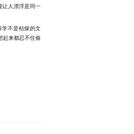
能让人漂浮是同一
。
科学不是枯燥的文
想起来都忍不住偷