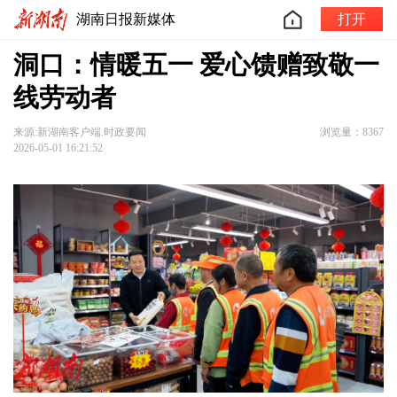
湖南日报新媒体
打开
洞口：情暖五一 爱心馈赠致敬一
线劳动者
来源:新湖南客户端.时政要闻
浏览量：8367
2026-05-01 16:21:52