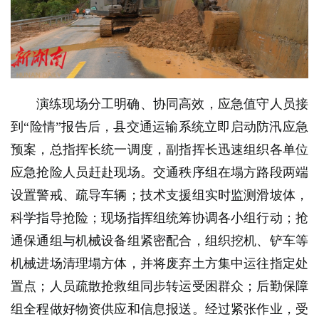
演练现场分工明确、协同高效，应急值守人员接
到“险情”报告后，县交通运输系统立即启动防汛应急
预案，总指挥长统一调度，副指挥长迅速组织各单位
应急抢险人员赶赴现场。交通秩序组在塌方路段两端
设置警戒、疏导车辆；技术支援组实时监测滑坡体，
科学指导抢险；现场指挥组统筹协调各小组行动；抢
通保通组与机械设备组紧密配合，组织挖机、铲车等
机械进场清理塌方体，并将废弃土方集中运往指定处
置点；人员疏散抢救组同步转运受困群众；后勤保障
组全程做好物资供应和信息报送。经过紧张作业，受