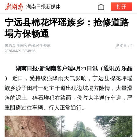
湖南日报新媒体
打开
宁远县棉花坪瑶族乡：抢修道路
塌方保畅通
来源:新湖南客户端.民生资讯
浏览量：4
2026-04-21 08:48:06
湖南日报·新湖南客户端4月21日讯（通讯员
乐晶
）
近日，受持续强降雨天气影响，宁远县棉花坪瑶
族乡沙子田村一处主干道出现边坡塌方险情，大量滑
落的泥土、碎石堆积在路面，侵占大半通行车道，严
重阻碍过往车辆、行人正常通行。