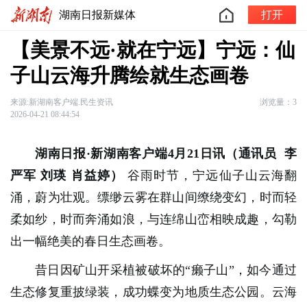
湖南日报新媒体
打开
【美景不远·就在宁远】宁远：仙
子山云海升腾绘就生态画卷
来源:新湖南客户端.民生资讯
浏览量：3
2026-04-21 08:44:54
湖南日报·新湖南客户端4月21日讯
（通讯员
李
严军 刘瑛 肖益婷）
谷雨时节，宁远仙子山云海翻
涌，蔚为壮观。缥缈云雾在群山间缭绕变幻，时而轻
柔如纱，时而奔涌如浪，与连绵山峦相映成趣，勾勒
出一幅绝美的春日生态画卷。
昔日因矿山开采植被破坏的“癞子山”，如今通过
生态修复重披绿装，成功蝶变为地质生态公园。云海