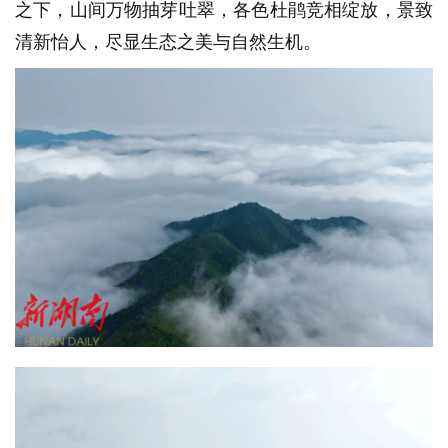
之下，山间万物抽芽吐翠，各色杜鹃竞相绽放，景致
清新怡人，尽显生态之美与自然生机。