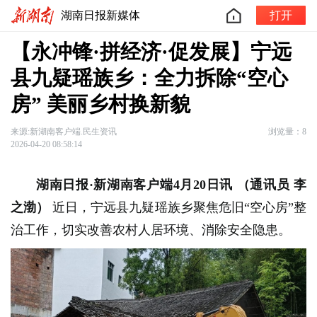
湖南日报新媒体
打开
【永冲锋·拼经济·促发展】宁远
县九疑瑶族乡：全力拆除“空心
房” 美丽乡村换新貌
来源:新湖南客户端.民生资讯
浏览量：8
2026-04-20 08:58:14
湖南日报·新湖南客户端4月20日讯
（通讯员 李
之渤）
近日，宁远县九疑瑶族乡聚焦危旧“空心房”整
治工作，切实改善农村人居环境、消除安全隐患。